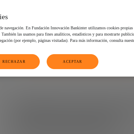
ies
 de navegación. En Fundación Innovación Bankinter utilizamos cookies propias 
Semiconductores
También las usamos para fines analíticos, estadísticos y para mostrarte publici
vegación (por ejemplo, páginas visitadas). Para más información, consulta nuest
RECHAZAR
ACEPTAR
45 Reunión del Fut
Semiconductores