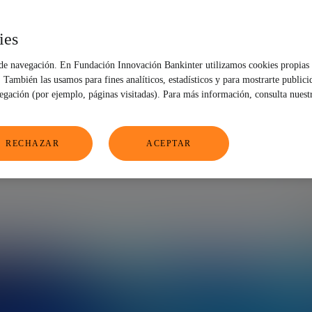
semiconductores
ies
 de navegación. En Fundación Innovación Bankinter utilizamos cookies propias 
También las usamos para fines analíticos, estadísticos y para mostrarte publici
vegación (por ejemplo, páginas visitadas). Para más información, consulta nuest
RECHAZAR
ACEPTAR