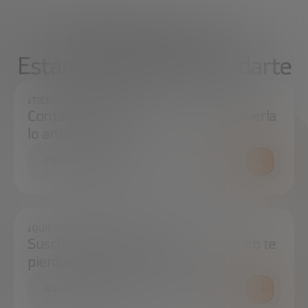
¿Qué necesitas?
Estamos aquí para ayudarte
¿TIENES ALGUNA DUDA?
Contáctanos e intentaremos resolverla
lo antes posible.
CONTÁCTANOS
¿QUIERES ESTAR SIEMPRE AL DÍA?
Suscríbete a nuestra newsletter y no te
pierdas ninguna novedad
SUSCRÍBETE