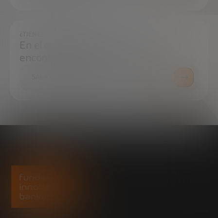
¿TIENES ALGUNA DUDA?
En el centro de prensa podrás
encontrar todo lo que necesitas.
SALA DE PRENSA