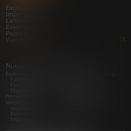
Explora
Impacto
La fundación
Eventos
Podcast
Web Bankinter
Nuestras iniciativas
Explorando tendencias
Impulsando el ecosistema
Future Trends
emprendedor
Forum
Startups
Megatrends
Observatorio
Formando futuros
Promoviendo el middle
innovadores
market
Akademia Future
CRE100DO
Builders
Inspiratech