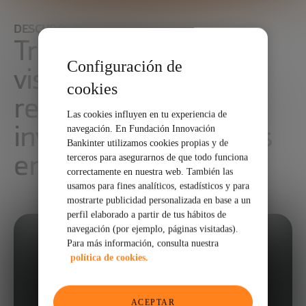
DESCUBRE EL PROGRAMA
Transparencia y
Configuración de
visibilidad en tiempo
cookies
real del estado de la
Las cookies influyen en tu experiencia de
inversión en Startups
navegación. En Fundación Innovación
Bankinter utilizamos cookies propias y de
en España
terceros para asegurarnos de que todo funciona
correctamente en nuestra web. También las
usamos para fines analíticos, estadísticos y para
mostrarte publicidad personalizada en base a un
perfil elaborado a partir de tus hábitos de
navegación (por ejemplo, páginas visitadas).
Para más información, consulta nuestra
política de cookies.
ACEPTAR