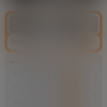
H1 2026 Informe de inversión
en startups
VER H1 2026 INFORME DE INVERSIÓN EN STARTUPS
Consulta nuestros informes
VER 2025 RESUMEN ANUAL OBSERVATORIO DE STARTUPS
VER 2024 RESUMEN ANUAL OBSERVATORIO DE STARTUPS
VER 2023 RESUMEN ANUAL OBSERVATORIO DE STARTUPS