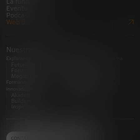
La fundación
Eventos
Podcast
Web Bankinter
Nuestras iniciativas
Explorando tendencias
Impulsando el ecosistema
Future Trends
emprendedor
Forum
Startups
Megatrends
Observatorio
Formando futuros
Promoviendo el middle
innovadores
market
Akademia Future
CRE100DO
Builders
Inspiratech
CONTACTO