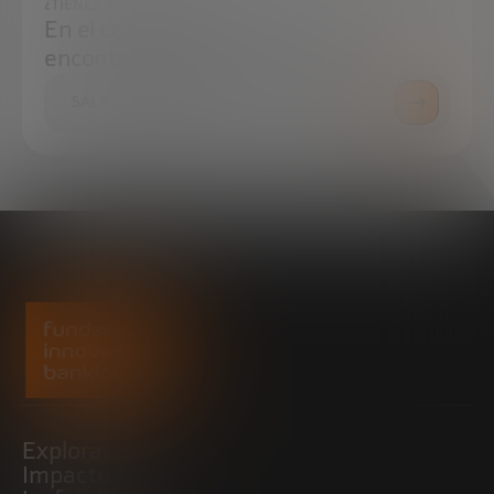
¿TIENES ALGUNA DUDA?
En el centro de prensa podrás
encontrar todo lo que necesitas.
SALA DE PRENSA
Explora
Impacto