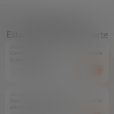
¿Qué necesitas?
Estamos aquí para ayudarte
¿TIENES ALGUNA DUDA?
Contáctanos e intentaremos resolverla
lo antes posible.
CONTÁCTANOS
¿QUIERES ESTAR SIEMPRE AL DÍA?
Suscríbete a nuestra newsletter y no te
pierdas ninguna novedad