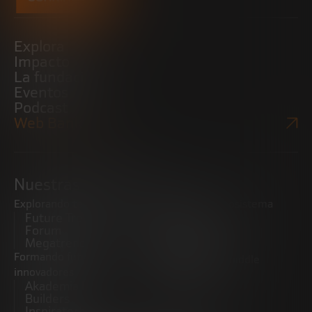
Explora
Impacto
La fundación
Eventos
Podcast
Web Bankinter
Nuestras iniciativas
Explorando tendencias
Impulsando el ecosistema
Future Trends
emprendedor
Forum
Startups
Megatrends
Observatorio
Formando futuros
Promoviendo el middle
innovadores
market
Akademia Future
CRE100DO
Builders
Inspiratech