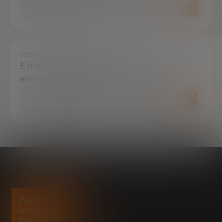
SUSCRÍBETE
¿TIENES ALGUNA DUDA?
En el centro de prensa podrás
encontrar todo lo que necesitas.
SALA DE PRENSA