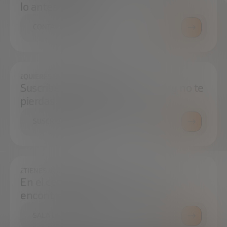
lo antes posible.
CONTÁCTANOS
¿QUIERES ESTAR SIEMPRE AL DÍA?
Suscríbete a nuestra newsletter y no te
pierdas ninguna novedad
SUSCRÍBETE
¿TIENES ALGUNA DUDA?
En el centro de prensa podrás
encontrar todo lo que necesitas.
SALA DE PRENSA