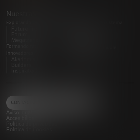
Nuestras iniciativas
Explorando tendencias
Impulsando el ecosistema
Future Trends
emprendedor
Forum
Startups
Megatrends
Observatorio
Formando futuros
Promoviendo el middle
innovadores
market
Akademia Future
CRE100DO
Builders
Inspiratech
CONTACTO
Aviso legal
Accesibilidad
Política de privacidad
Política de Cookies