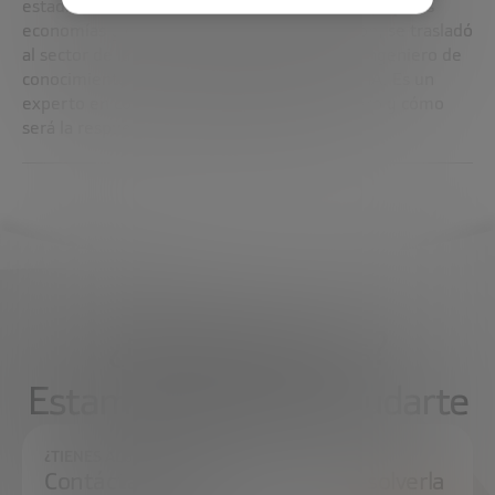
estadísticos y econométricos de todas las principales
economías y clases de activos. A continuación, se trasladó
al sector de la tecnología, trabajando como ingeniero de
conocimiento en una startup de FINTech de IA. Es un
experto en cómo cambiará el papel del dinero y cómo
será la respuesta de los Bancos Centrales.
¿Qué necesitas?
Estamos aquí para ayudarte
¿TIENES ALGUNA DUDA?
Contáctanos e intentaremos resolverla