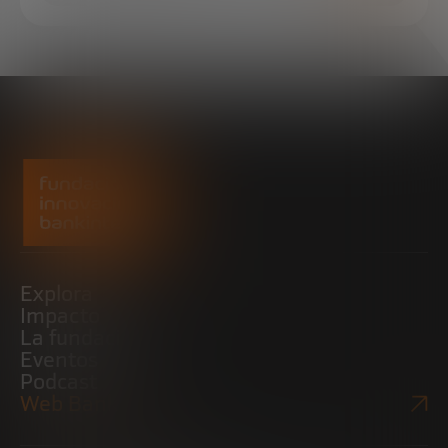
Explora
Impacto
La fundación
Eventos
Podcast
Web Bankinter