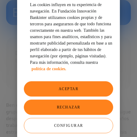
Las cookies influyen en tu experiencia de
Ben Falk
navegación. En Fundación Innovación
Bankinter utilizamos cookies propias y de
terceros para asegurarnos de que todo funciona
correctamente en nuestra web. También las
usamos para fines analíticos, estadísticos y para
mostrarte publicidad personalizada en base a un
perfil elaborado a partir de tus hábitos de
Director de EY Global Markets EYQ Global
navegación (por ejemplo, páginas visitadas).
Insights
Para más información, consulta nuestra
política de cookies.
ACEPTAR
Ben es director de EY Global en Londres para EYQ, el
RECHAZAR
grupo de expertos global de EY que examina lo que sigue
después de lo que sigue. Ben pasó alrededor de 10 años
trabajando para grandes fondos de cobertura como
CONFIGURAR
estratega macro global y economista realizando análisis