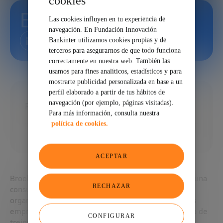
cookies
Brook Manville
Las cookies influyen en tu experiencia de
navegación. En Fundación Innovación
Bankinter utilizamos cookies propias y de
terceros para asegurarnos de que todo funciona
correctamente en nuestra web. También las
usamos para fines analíticos, estadísticos y para
mostrarte publicidad personalizada en base a un
perfil elaborado a partir de tus hábitos de
navegación (por ejemplo, páginas visitadas).
Principal en Brook Manville PLC
Para más información, consulta nuestra
política de cookies.
ACEPTAR
Brook Manville es la director de Brook Manville LLC, una
RECHAZAR
consultora de estrategia y la práctica del desarrollo
organizacional, ayudando con sensibilidad social a las
empresas. El trabajo de Brook se basa en una carrera de
CONFIGURAR
treinta años en la educación, los medios de