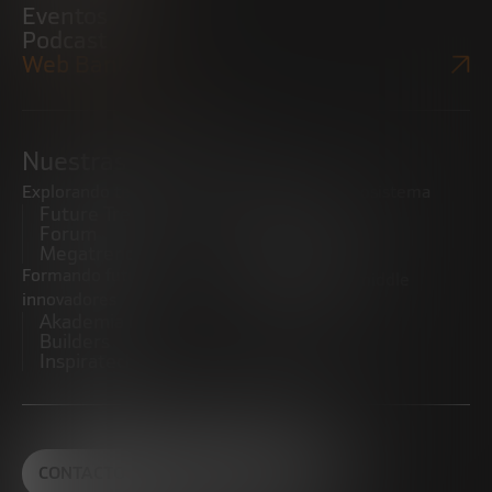
Eventos
Podcast
Web Bankinter
Nuestras iniciativas
Explorando tendencias
Impulsando el ecosistema
Future Trends
emprendedor
Forum
Startups
Megatrends
Observatorio
Formando futuros
Promoviendo el middle
innovadores
market
Akademia Future
CRE100DO
Builders
Inspiratech
CONTACTO