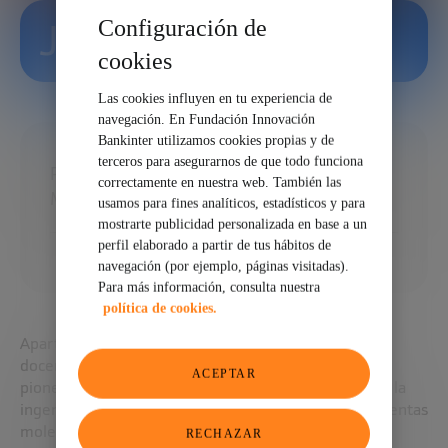
Configuración de
Jim Collins
cookies
Las cookies influyen en tu experiencia de
navegación. En Fundación Innovación
Bankinter utilizamos cookies propias y de
terceros para asegurarnos de que todo funciona
Profesor Termeer de Ingeniería y Ciencia
correctamente en nuestra web. También las
Médica en el MIT
usamos para fines analíticos, estadísticos y para
mostrarte publicidad personalizada en base a un
perfil elaborado a partir de tus hábitos de
navegación (por ejemplo, páginas visitadas).
Para más información, consulta nuestra
política de cookies.
Aparte de su función como profesor, es miembro
docente fundador del Instituto Wyss de Harvard y
ACEPTAR
pionero en biología sintética. Su investigación utiliza la
ingeniería de redes génicas para desarrollar herramientas
moleculares programables, así como diagnósticos y
RECHAZAR