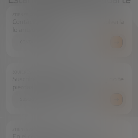
¿TIENES ALGUNA DUDA?
Contáctanos e intentaremos resolverla
lo antes posible.
CONTÁCTANOS
¿QUIERES ESTAR SIEMPRE AL DÍA?
Suscríbete a nuestra newsletter y no te
pierdas ninguna novedad
SUSCRÍBETE
¿TIENES ALGUNA DUDA?
En el centro de prensa podrás