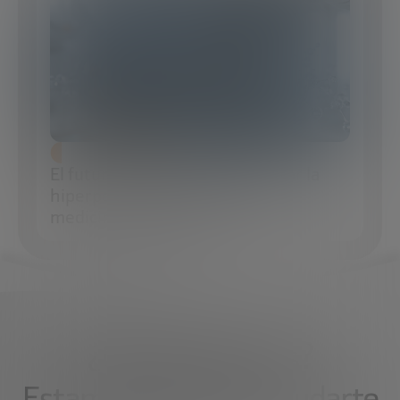
El futuro de la medicina pasa por la
hiperpersonalización: así es la
medicina de precisión
¿Qué necesitas?
Estamos aquí para ayudarte