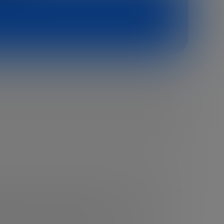
puesto por destacados líderes empresariales,
 traducirla en programas concretos que impulsan
rendedores, universidades, empresas e
nnovación en nuestro país.