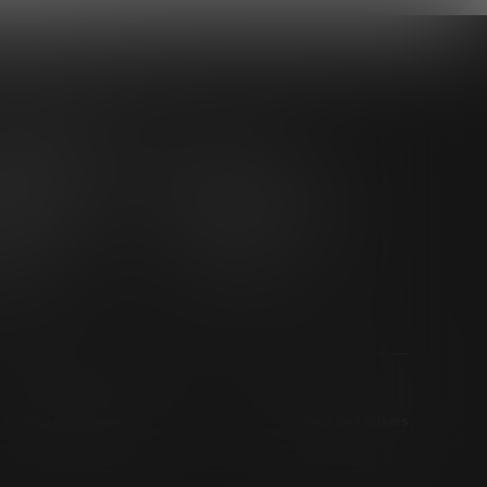
as iniciativas
o tendencias
Impulsando el ecosistema
e Trends Forum
emprendedor
trends
Startups
Observatorio
futuros innovadores
mia Future
Promoviendo el middle market
ers
CRE100DO
ratech
Política de privacidad
Política de Cookies