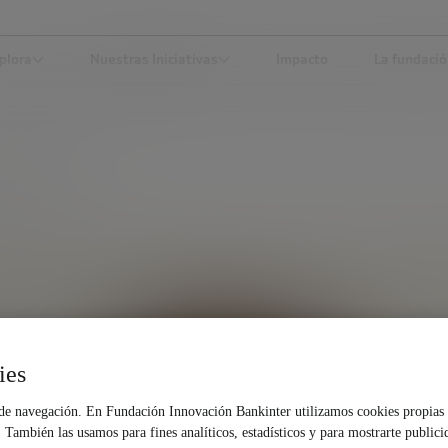
plora
Nuestras Iniciativas
Impacto
La fundaci
ORENO BAU
ies
 de navegación. En Fundación Innovación Bankinter utilizamos cookies propias 
También las usamos para fines analíticos, estadísticos y para mostrarte publici