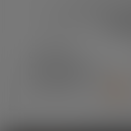
Est
¿TIENES ALGUNA DUDA?
Contáctanos e
intentaremos resolverla
lo antes posible.
CONTÁCTANOS