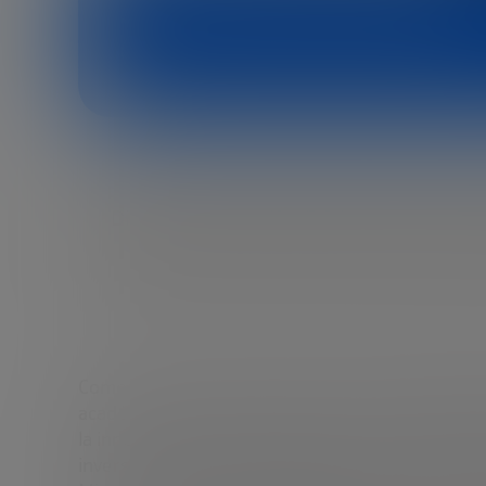
Juan Moreno Bau
Director general de Fundación Innovac
Como director de la Fundación Innovación Bank
académicos, científicos e inversores de ámbito g
la innovación en España. Mi labor se centra en
inversores, facilitando la colaboración y el desa