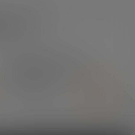
arte
¿TIENES ALGUNA DUDA?
En el centro de prensa
podrás encontrar todo lo
que necesitas.
SALA DE PRENSA