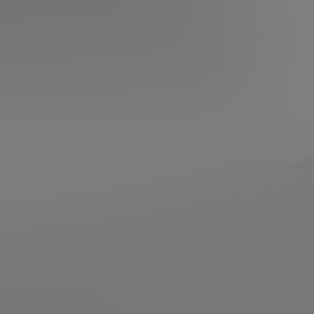
e inversión de la Fundación y Bankinter para
ía y telecomunicaciones, desarrollada en
va me permite identificar oportunidades reales
lo español, inglés y francés, y me inspira
o para generar impacto económico y social real.