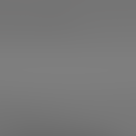
rsor en venture capital —habiendo liderado el programa d
os de negocio— con una carrera internacional en tecnolog
T y la startup Winphoria Networks. Esta doble perspecti
alto de la tecnología al negocio.
sidad Politécnica de Madrid y Executive MBA por IESE. Hab
ón es sencilla: llevar la ciencia y la tecnología al mercad