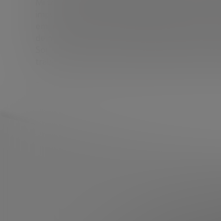
Mi trayectoria combina la experiencia como inve
impulsar startups de distintos sectores y model
empresas como Lucent Technologies, Motorola, B
de mercado y acompañar a emprendedores en el s
Soy Ingeniero de Telecomunicación por la Univer
trabajar en entornos internacionales. Mi motivaci