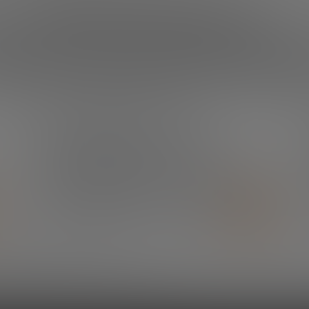
¿Qué necesitas?
amos aquí para ayud
¿QUIERES ESTAR SIEMPRE AL DÍA?
Suscríbete a nuestra
newsletter y no te
pierdas ninguna novedad
SUSCRÍBETE