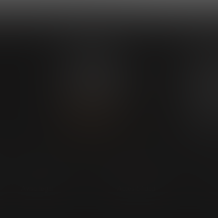
Explora
Nuestr
Impacto
Explorand
La fundación
Futur
Eventos
Mega
Podcast
Formando 
Akade
Web
Build
Bankinter
Inspi
Aviso legal
Accesibilidad