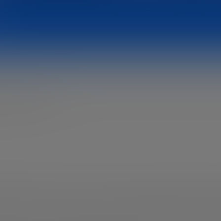
ión Bankinter
inter, colaboro estrechamente con nuestro Patronato com
lobal para definir la visión estratégica de la Fundación y
 articular un ecosistema que conecta investigadores, emp
rrollo de proyectos que elevan el nivel y el impacto de la i