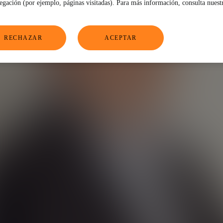
vegación (por ejemplo, páginas visitadas). Para más información, consulta nuest
RECHAZAR
ACEPTAR