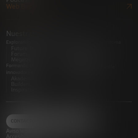
Web Bankinter
Nuestras iniciativas
Explorando tendencias
Impulsando el ecosistema
Future Trends
emprendedor
Forum
Startups
Megatrends
Observatorio
Formando futuros
Promoviendo el middle
innovadores
market
Akademia Future
CRE100DO
Builders
Inspiratech
CONTACTO
Aviso legal
Accesibilidad