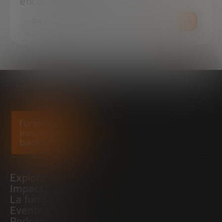
encontrar todo lo que necesitas.
SALA DE PRENSA
Explora
Impacto
La fundación
Eventos
Podcast