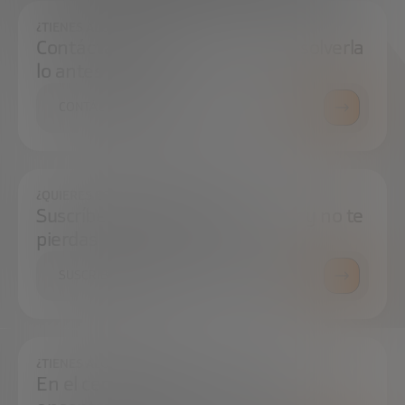
¿TIENES ALGUNA DUDA?
Contáctanos e intentaremos resolverla
lo antes posible.
CONTÁCTANOS
¿QUIERES ESTAR SIEMPRE AL DÍA?
Suscríbete a nuestra newsletter y no te
pierdas ninguna novedad
SUSCRÍBETE
¿TIENES ALGUNA DUDA?
En el centro de prensa podrás