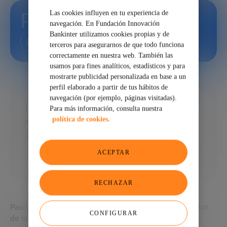
Pascual Fernández
Las cookies influyen en tu experiencia de
navegación. En Fundación Innovación
Bankinter utilizamos cookies propias y de
terceros para asegurarnos de que todo funciona
correctamente en nuestra web. También las
usamos para fines analíticos, estadísticos y para
mostrarte publicidad personalizada en base a un
perfil elaborado a partir de tus hábitos de
navegación (por ejemplo, páginas visitadas).
Presidente de la Asociación Española de
Para más información, consulta nuestra
política de cookies.
Abastecimientos de Agua y Saneamiento
(AEAS)
ACEPTAR
RECHAZAR
Pascual Fernández Martínez es un respetado codirector
CONFIGURAR
de la Cátedra UNESCO-URJC-UNED de Agua y Paz y