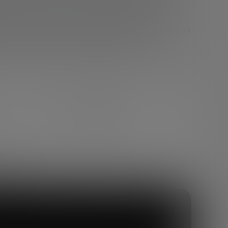
unidad de cuenta, reserva de valor y medio de
ero y, dentro de esta clasificación, clasificar el dinero
 ejemplo, bitcoin sería una Cryptocurrency