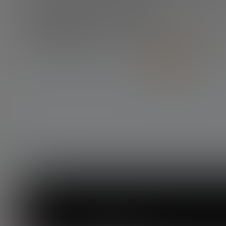
Creemos que las claves a futuro son tres:
1. Reguladores abiertos a la innovación
e incluso adoptán
2. Simplificación
para el gran público.
3. Estandarización
o, al menos, interoperabilidad entre p
DESCARGA EL INFORME COMPLETO