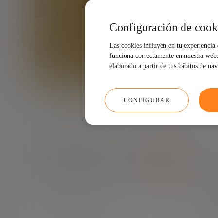
Configuración de cook
Las cookies influyen en tu experiencia
funciona correctamente en nuestra web. 
elaborado a partir de tus hábitos de na
CONFIGURAR
5 MIN
DESCARGA AQUÍ EL INFORME
COMPLETO
El futuro del dinero