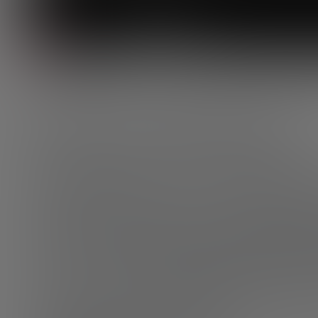
por Greg Kidd
El futuro del dinero
Las plataformas Blockchain son ya una realidad y se está
han llegado para quedarse.
Ahora bien,
¿qué falta para q
Tenemos que tener en cuenta que estas innovaciones llev
punto de crecimiento y maduración que, en el esquema
precisamente a
cruzar el abismo entre los Early Adopters
¿Cómo se puede cruzar ese abismo y llegar a un uso gene
experto del FTF, Iker Marcaide,
aportando valor real a la 
les quite la capa de complejidad, afirmó, hasta que no 
mundo las entienda, no se generalizarán”.