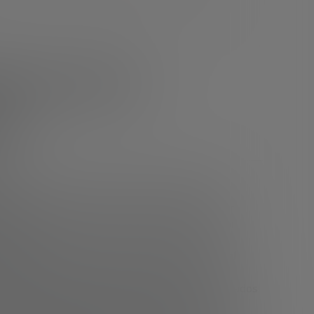
doras de la
ia
o
olución monetaria, lo primero es hablar de las
istributed Ledger Technologies») y en particular
stribuídas que permiten el intercambio de valor
ianza.
Digital Soberana, donde los datos pertenecen al
 imprescindibles para realizar una determinada
s por el resto del ecosistema porque son certificados
straciones públicas, centros educativos).