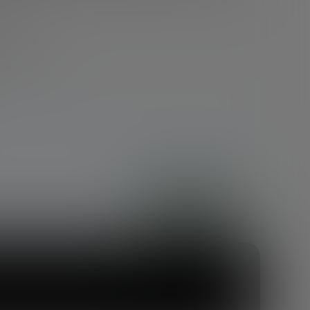
dola.
lataformas.