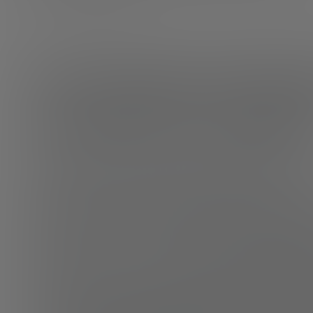
servicios financieros.
Tecnologías facilita
revolución monetar
Soluciones tecnológicas aplicadas al diner
Cuando hablamos de las tecnologías facilitadoras de la rev
plataformas que lo hacen posible: Las DLTs (del inglés «D
Blockchain. Las plataformas Blockchain son plataformas di
entre sus participantes sin necesidad de terceros de conf
Sobre Blockchain, se construyen
soluciones de Identidad 
usuario
y éste sólo comparte con terceros aquellos datos
transacción. Los datos de cada participante son confiable
por entidades de confianza (entidades financieras, admini