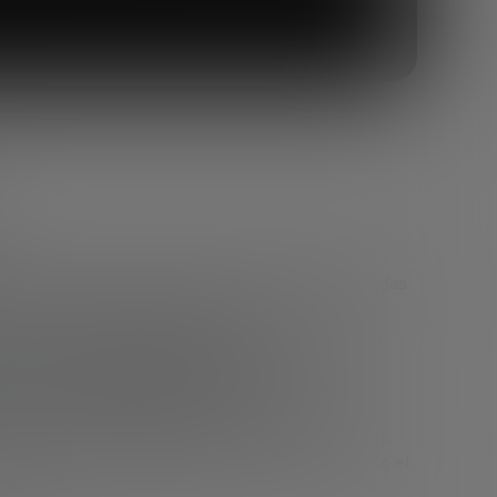
n aplicando en múltiples ámbitos.
Las criptomonedas
ue su uso sea masivo e intensivo?
an con nosotros apenas una decada y están en un
 que propone
Geoffrey A. Moore
, corresponde
 y el uso masivo de una innovación.
ralizado?
La respuesta es
, como decía nuestro
gente
: «Hasta que a todas estas innovaciones no se
las hagamos extremadamente simples para que todo el