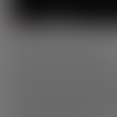
por Nikos Passas
Dinero electrónico
En nuestra publicación de 2014, “El futuro del dinero”, n
y ya nos adelantaban: “Bitcoin es un descubrimiento fund
revolucionaria para intercambiar dinero, propiedad y, lo m
entonces, y cumpliendo los pronósticos de nuestros exper
criptomonedas y soluciones de negocio alrededor de ellas
Existe cierta confusión en la taxonomía del dinero electr
electrónico-, así que arrancamos este apartado intentand
recientes trabajos realizados por el BIS (Bank for Intern