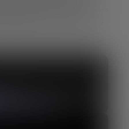
mas Blockchain más avanzadas, con lo denominados
almente mediante una ficha o entidad digital) activos
Una vez digitalizados, estos bienes pueden
«Internet del Valor»
. Esta capacidad posibilita, entre
nviar dinero a alguien para que sea utilizado con un