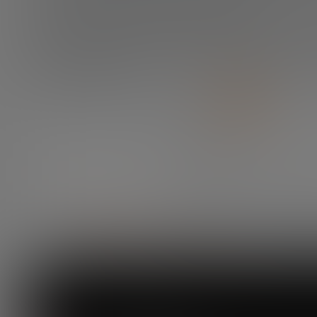
y por el FMI (Fondo Monetario Internacional).
Entendemos por dinero todo aquel activo que sirva como 
pago. La ilustración anterior nos sirve para clasificar el din
digital (toda aquel que cae dentro de la elipse azul). Por
(permisionless DLT).
DESCARGA EL INFORME COMPLETO