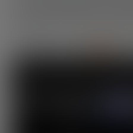
Por último,
la capacidad de programación de las platafor
«Smart contracts», permite «tokenizar»
(representar digit
reales como bienes inmuebles, acciones u obras de arte. 
intercambiarse por otros bienes o por dinero,
creando la 
otras cosas, crear «dinero programable», es decir, poder e
fin determinado.
DESCARGA EL INFORME COMPLETO