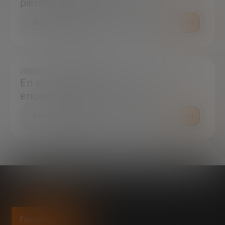
pierdas ninguna novedad
SUSCRÍBETE
¿TIENES ALGUNA DUDA?
En el centro de prensa podrás
encontrar todo lo que necesitas.
SALA DE PRENSA