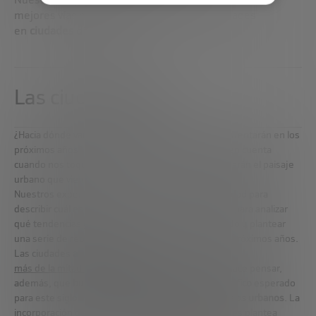
mejores vías para transformar nuestras ciudades
en
ciudades disruptivas.
Las ciudades hoy
¿Hacia dónde van las ciudades? ¿A qué retos se enfrentarán en los
próximos años? ¿Qué elementos debemos tener en cuenta
cuando nos toque tomar las decisiones que moldearán el paisaje
urbano que viene?
Nuestros expertos han estudiado esta nueva realidad para
describir cuál es la situación actual de las ciudades, para analizar
qué tendencias y procesos las están transformando y plantear
una serie de retos a los que se enfrentarán en los próximos años.
Las ciudades
acumulan ya
más de la mitad de la población del planeta.
Todo hace pensar,
además, que
buena parte del crecimiento demográfico
esperado
para este siglo
se concentrará también en los núcleos urbanos
. La
incorporación de más y más individuos a las ciudades plantea