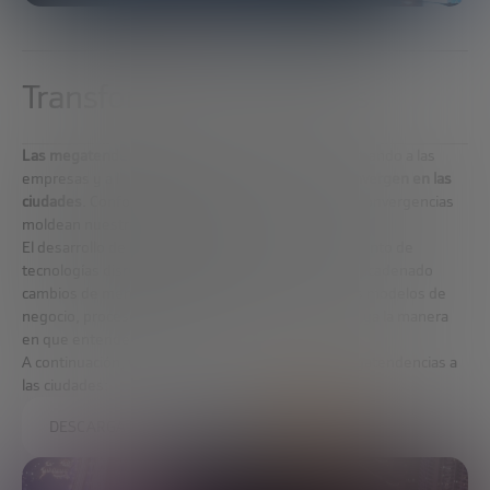
Transformar las ciudades
Las megatendencias globales
, que están transformando a las
empresas y a la sociedad a un ritmo acelerado,
convergen en las
ciudades
. Conforme se urbaniza el mundo, dichas convergencias
moldean nuestras vidas cada vez más.
El desarrollo de las ciudades no es ajeno al surgimiento de
tecnologías disruptivas. Algunas de ellas han desencadenado
cambios de mentalidad y el surgimiento de nuevos modelos de
negocio, procesos que alterarán o están alterando ya la manera
en que entendemos la ciudad.
A continuación, veremos cómo afectan ciertas megatendencias a
las ciudades:
DESCARGA EL INFORME COMPLETO