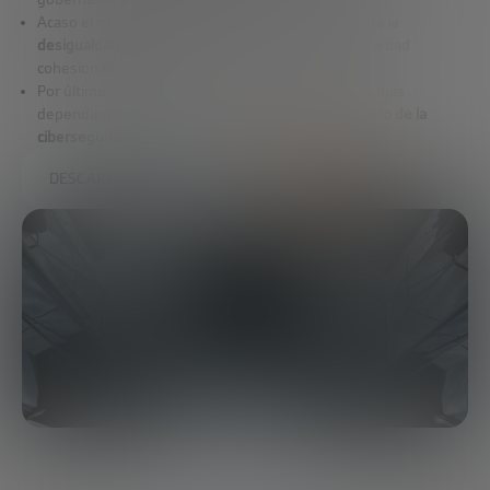
Acaso el mayor de todos los retos es la
lucha contra la
desigualdad
, única opción para desarrollar una sociedad
cohesionada.
Por último, en tanto que las ciudades son cada vez más
dependientes de la tecnología, surge el enorme
reto de la
ciberseguridad pública y privada.
DESCARGA EL INFORME COMPLETO