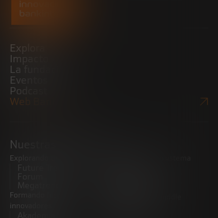
Explora
Impacto
La fundación
Eventos
Podcast
Web Bankinter
Nuestras iniciativas
Explorando tendencias
Impulsando el ecosistema
Future Trends
emprendedor
Forum
Startups
Megatrends
Observatorio
Formando futuros
Promoviendo el middle
innovadores
market
Akademia Future
CRE100DO