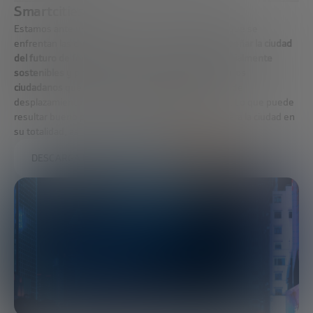
Smartcities
Estamos ante uno de los retos más fascinantes al que se
enfrentan las ciudades de todo el mundo:
cómo diseñar la ciudad
del futuro de forma que proporcione beneficios socialmente
sostenibles y prevea servicios personalizados para los
ciudadanos
que cuentan con un sinfín de opciones de
desplazamiento desde el punto A hasta el punto B. Lo que puede
resultar bueno para una persona puede no serlo para la ciudad en
su totalidad, así que,
¿cómo lo hacemos?
DESCARGA EL INFORME COMPLETO