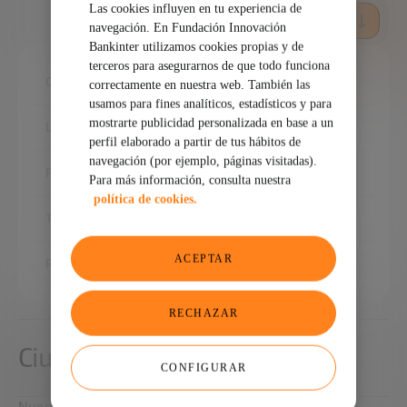
Las cookies influyen en tu experiencia de
DESCARGA AQUÍ EL INFORME COMPLETO
navegación. En Fundación Innovación
Bankinter utilizamos cookies propias y de
terceros para asegurarnos de que todo funciona
Ciudades disruptivas
correctamente en nuestra web. También las
usamos para fines analíticos, estadísticos y para
mostrarte publicidad personalizada en base a un
Las ciudades hoy
perfil elaborado a partir de tus hábitos de
navegación (por ejemplo, páginas visitadas).
Pilares de las Smartcities
Para más información, consulta nuestra
política de cookies.
Transformar las ciudades
ACEPTAR
Retos de las ciudades disruptivas
RECHAZAR
Ciudades disruptivas
CONFIGURAR
Nuestros expertos analizan los retos y proponen las