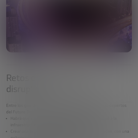
Retos de las ciudades
disruptivas
Entre los grandes retos de las ciudades del futuro, los expertos
del Future Trends Forum destacan los siguientes:
Habrá que acomodar las
nuevas formas de movilidad
a la
infraestructura y equipación actuales.
Crear una
regulación acorde con las nuevas realidades
, con una
gobernanza colaborativa e inclusiva.