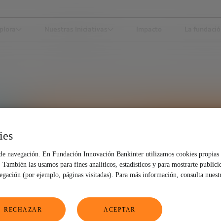
plora
Nuestras Iniciativas
Impacto
La fundaci
ies
TRANSFORMACIÓN SOCIAL
 de navegación. En Fundación Innovación Bankinter utilizamos cookies propias 
También las usamos para fines analíticos, estadísticos y para mostrarte publici
vegación (por ejemplo, páginas visitadas). Para más información, consulta nuest
RECHAZAR
ACEPTAR