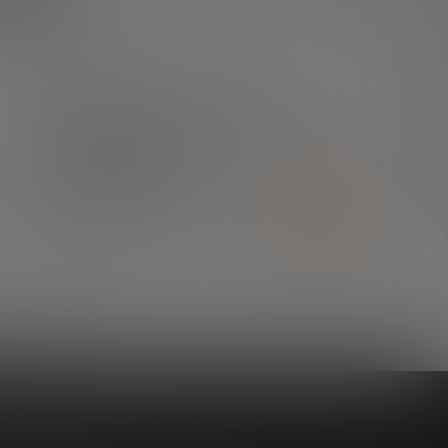
¿TIENES ALGUNA DUDA?
En el centro de prensa
podrás encontrar todo lo
que necesitas.
SALA DE PRENSA