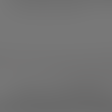
En este informe analizamos la educación como la vari
crecimiento económico en este siglo.
¿Qué necesitas?
amos aquí para ayud