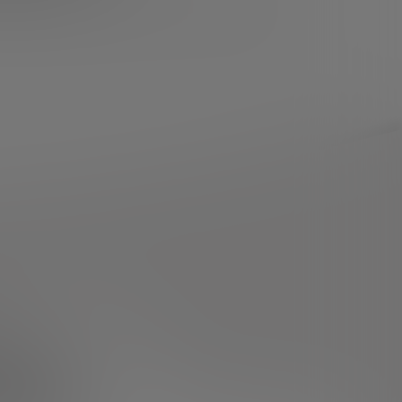
able definitiva que condicionará el futuro
arte