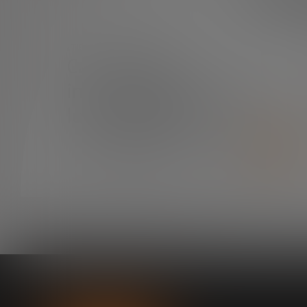
¿TIENES ALGUNA DUDA?
Contáctanos e
intentaremos resolverla
lo antes posible.
CONTÁCTANOS