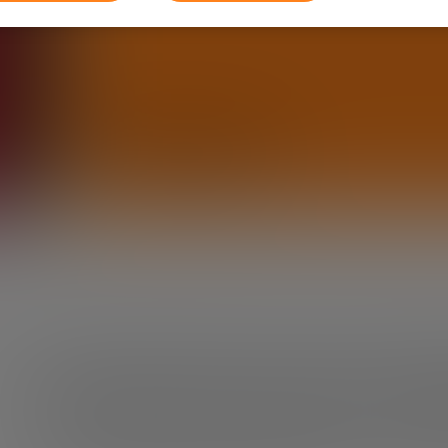
Educación
Educación para el si