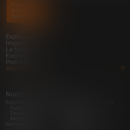
Explora
Impacto
La fundación
Eventos
Podcast
Web Bankinter
Nuestras iniciativas
Explorando tendencias
Impulsando el ecosistema
Future Trends
emprendedor
Forum
Startups
Megatrends
Observatorio
Formando futuros
Promoviendo el middle