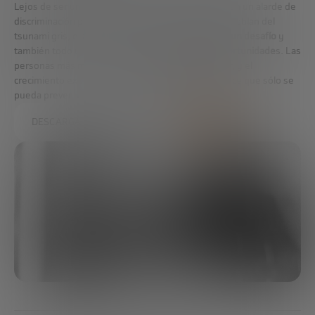
Lejos de ser un drama, como lo ven aquellos que, en un alarde de
discriminación por edad más o menos consciente, hablan del
tsunami gris, el aumento de la
longevidad supone un desafío
y
también todo un campo de cultivo para
nuevas oportunidade
s. Las
personas más mayores ya tienen mucho que decir, y el
crecimiento exponencial de este grupo de edad hace que sólo se
pueda prever un mayor protagonismo por su parte.
DESCARGAR EL INFORME COMPLETO