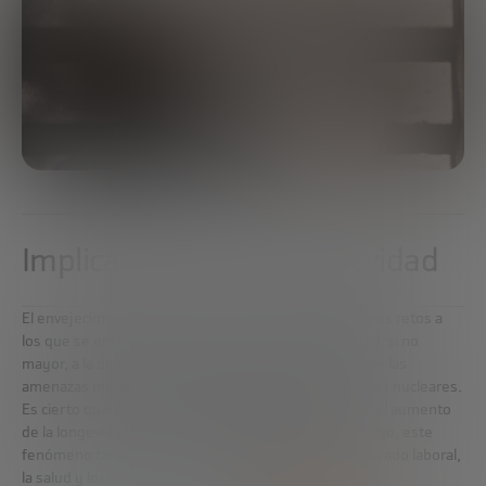
Implicaciones de la longevidad
El envejecimiento de la población es uno de los grandes retos a
los que se enfrenta el mundo. Su importancia es igual, si no
mayor, a la de la lucha contra el cambio climático o la de las
amenazas mundiales como la proliferación de las armas nucleares.
Es cierto que para la mayoría de la población mundial el aumento
de la longevidad es una muy buena noticia. Sin embargo, este
fenómeno también conlleva
implicaciones
para el mercado laboral,
la salud y los sistemas de protección social.