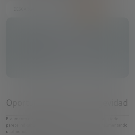
DESCARGAR EL INFORME COMPLETO
Oportunidades de la longevidad
El aumento de la longevidad ha llegado para quedarse y todo
parece indicar que la esperanza de vida vaya a seguir aumentando
o, al menos, mantenerse.