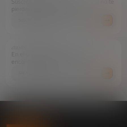
Suscríbete a nuestra newsletter y no te
pierdas ninguna novedad
SUSCRÍBETE
¿TIENES ALGUNA DUDA?
En el centro de prensa podrás
encontrar todo lo que necesitas.
SALA DE PRENSA