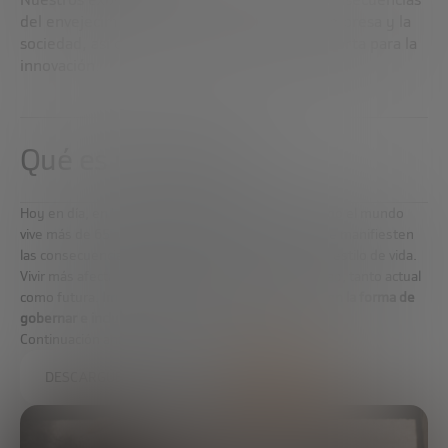
del envejecimiento de la población para la empresa y la
sociedad, así como las oportunidades que aporta para la
innovación.
Qué es longevidad
Hoy en día, en las sociedades occidentales, casi todo el mundo
vive más de 65 años; lo suficiente como para que se manifiesten
las consecuencias para la salud de la genética y del estilo de vida.
Vivir más afecta a muchos parámetros de la sociedad, tanto actual
como futura.
Impacta en la salud, en la educación, en la forma de
gobernar e incluso en la ética
.
Continuación analizamos qué es longevidad.
DESCARGUE INFORME COMPLETO