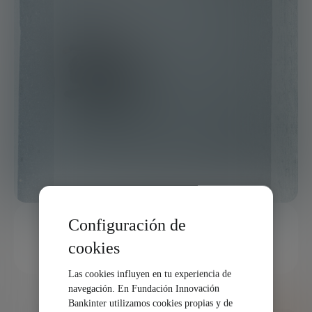
Configuración de
1 MINUTO
cookies
COMPARTIR
Las cookies influyen en tu experiencia de
navegación. En Fundación Innovación
Bankinter utilizamos cookies propias y de