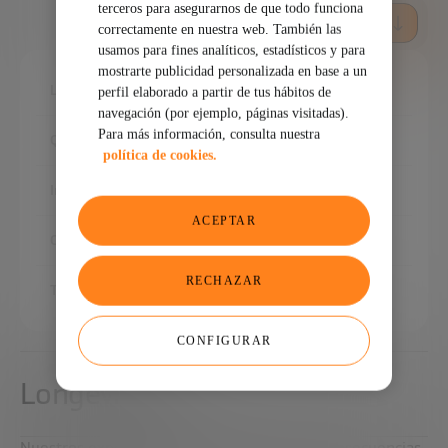
terceros para asegurarnos de que todo funciona
DESCARGA AQUÍ EL INFORME COMPLETO
correctamente en nuestra web. También las
usamos para fines analíticos, estadísticos y para
mostrarte publicidad personalizada en base a un
Longevidad
perfil elaborado a partir de tus hábitos de
navegación (por ejemplo, páginas visitadas).
Para más información, consulta nuestra
Qué es longevidad
política de cookies.
Implicaciones de la longevidad
ACEPTAR
Oportunidades de la longevidad
RECHAZAR
Tareas de longevidad
CONFIGURAR
Longevidad
Nuestros expertos analizan las principales consecuencias