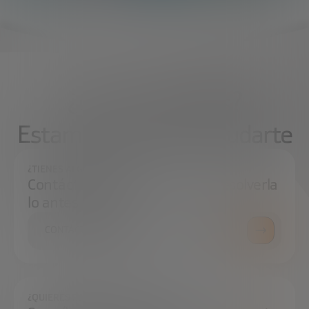
¿Qué necesitas?
Estamos aquí para ayudarte
¿TIENES ALGUNA DUDA?
Contáctanos e intentaremos resolverla
lo antes posible.
CONTÁCTANOS
¿QUIERES ESTAR SIEMPRE AL DÍA?