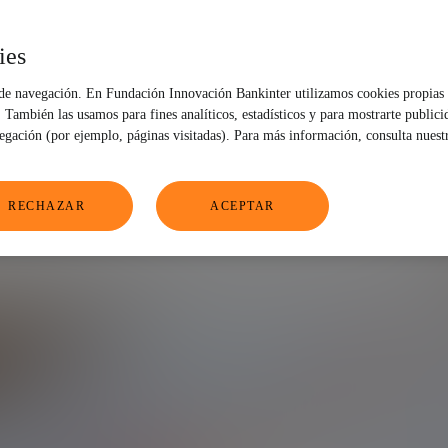
ies
 de navegación. En Fundación Innovación Bankinter utilizamos cookies propias 
También las usamos para fines analíticos, estadísticos y para mostrarte publici
vegación (por ejemplo, páginas visitadas). Para más información, consulta nuest
RECHAZAR
ACEPTAR