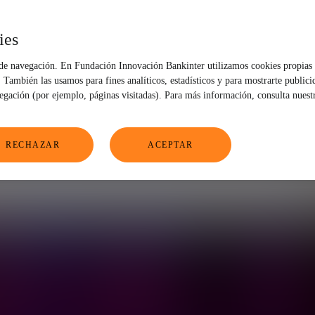
ies
 de navegación. En Fundación Innovación Bankinter utilizamos cookies propias 
También las usamos para fines analíticos, estadísticos y para mostrarte publici
vegación (por ejemplo, páginas visitadas). Para más información, consulta nuest
RECHAZAR
ACEPTAR