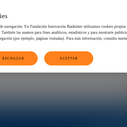
ede salvar este recu
ies
 de navegación. En Fundación Innovación Bankinter utilizamos cookies propias 
También las usamos para fines analíticos, estadísticos y para mostrarte publici
vegación (por ejemplo, páginas visitadas). Para más información, consulta nuest
RECHAZAR
ACEPTAR