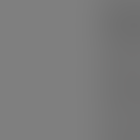
¿Qué de
Software adapt
el uso de progra
aunque todos t
utilizar aquello
restauración no
educación onlin
herramientas qu
para una buena 
Guardar todas la
por supuesto, a
empleados como 
veces relacionad
estas facturas a
de facturación 
facturas, lo que
Expansión inter