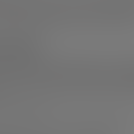
cios al asegurarse de que cumple con los requisitos esenc
 el punto de partida.
Los buenos registros también ayud
rciales más inteligentes
. Hasta que no se conozca cómo e
los gastos, es difícil utilizar los recursos de manera efici
 implica?
cto, es evidente que la contabilidad atañe, sobre todo, a l
as o que todavía están dando sus primeros pasos,
estos 
ubcontratados o simplemente los fundadores
que realizan
a vez que el equipo es lo suficientemente grande,
se pue
ales internos como parte de un equipo financiero más amp
mixto,
en el que el equipo financiero interno trabaja con p
esadas clave incluyen:
cesita registros financieros para construir planes de neg
 necesitan saber que su inversión está bien gestionada
e necesitan saber que no se está infringiendo ninguna no