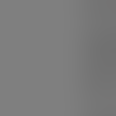
ayuda a los nego
Pero ese es solo
decisiones come
ingresos y salen 
¿A quién
En sentido estri
startups pequeñ
profesionales s
No obstante, un
tener profesion
departamento 
externos.
Las partes inter
Gerencia, que ne
Accionistas, que
Autoridades, qu