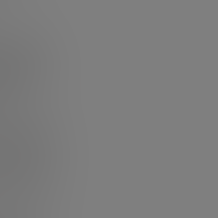
nte aplicar es
 No obstante,
bilidad de
 una empresa de
de la
las
s fundamental
ar reflejados y,
ble que tanto
nes, muchas
prescindible que
un buen programa
cil de tus
es muy normal