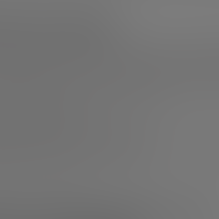
 buscar ayuda?
eñalado antes, si el proyecto todavía no se ha desarroll
l, o el propio fundador, puede encargarse de las tareas de 
n momento en el que esto ya no es suficiente y es impres
es capacitados
. Cuando te veas sobrepasado o percibas que
de realizar el trabajo necesario de esta área, es importa
ir con alguno de los siguientes escenarios:
an las transacciones diarias
: si dedicas más tiempo en la
 central del negocio.
ansacciones comienzan a acumularse:
cuando vemos que las
 se acumulan y no van al ritmo adecuado.
dores o inversores a los que responder:
si nos hemos end
mo bancario u otras formas de inversión es aún más impo
estionen correctamente.
s que pueden ayudarnos en l