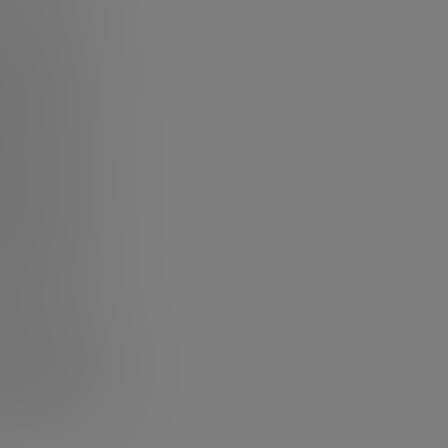
os, es
onados con ello
,
ción.
ilidad de la
es en el del
entos de
rentables por
ón contable es
 en cuáles
as mejores
encuentre la
ción, con
undamental. Sea
una de las cosas
prestación.
No
nte para obtener