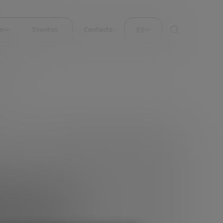
ón
Eventos
Contacto
ES
UIDAR
tup, un
que no