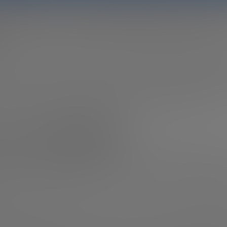
r startup, la contabilidad es algo a lo 
mayor de las atenciones para que las co
de éxito han reconocido que
una de las claves de su éxit
 minuciosa y detallada desde el principio ya que gracias a
 está fallando o mejorando en el modelo de negocios y q
ucir costes o aumentar los beneficios. Por eso,
conocer b
ómo tratarla y qué nos puede aportar es fundamental.
la contabilidad?
na este término y sabemos que está relacionado con núm
s y de un modo sencillo, podemos decir que la contabilid
 de registros financieros
. Por tanto, implica medir datos
pretar esos datos y luego comunicarlos de manera efectiv
 es un elemento fundamental en cualquier empresa,
ya qu
na obligación.
De tal forma, manejar la contabilidad de for