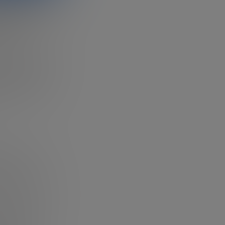
que debemos
sas
o
ha sido llevar
 estos datos se
ué pasos hay
ien qué es la
eros y dinero.
ad es
 financieros,
a a las partes
e no es algo
ma efectiva