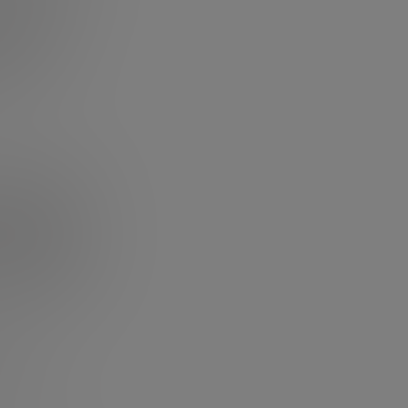
iales.
an a tomar
ntran los
ente.
os contables. En
podrían ser
 estas tareas.
de optar por
lio o tener un
rofesionales
ocios.
rma legal.