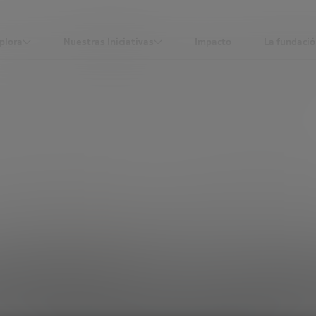
plora
Nuestras Iniciativas
Impacto
La fundaci
N UNA STARTUP, UN ELEMENTO MUY IMPORTANTE QUE NO DEBES DESC
DESARROLLO ECONÓMICO
tabilidad en una star
nto muy importante 