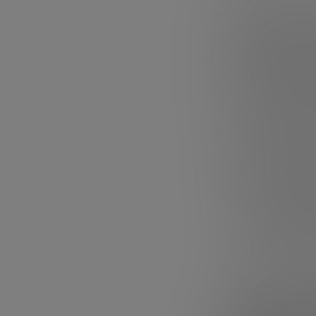
¿Cuándo
Como ya hemos s
el equipo inicia
obstante,
hay u
con profesional
equipo ya no pue
Esto puede ocurr
Cuando aument
que a la parte
Cuando las tr
transacciones
Existen acree
con un présta
finanzas se g
Startup