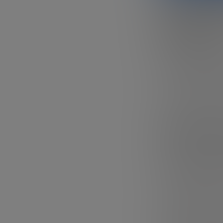
de cualquie
prestar la 
funcionen
Emprendedores 
una contabilidad
puede saber qué
que dar para red
contabilidad, c
¿Qué es 
A todos nos sue
En pocas palabra
el
mantenimiento
procesar e inter
interesadas.
La contabilidad
opcional, sino u