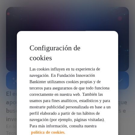
Configuración de
cookies
Las cookies influyen en tu experiencia de
navegación. En Fundación Innovación
RESUMEN GENERADO POR IA
Bankinter utilizamos cookies propias y de
terceros para asegurarnos de que todo funciona
El ecosistema español de la innovación se
correctamente en nuestra web. También las
usamos para fines analíticos, estadísticos y para
apoya en mecanismos de intermediación que
mostrarte publicidad personalizada en base a un
buscan conectar investigadores, empresas e
perfil elaborado a partir de tus hábitos de
inversores.
navegación (por ejemplo, páginas visitadas).
En los últimos años, las Oficinas de Transferencia de
Para más información, consulta nuestra
política de cookies.
Tecnología (TTO, por sus siglas en inglés:
Technology