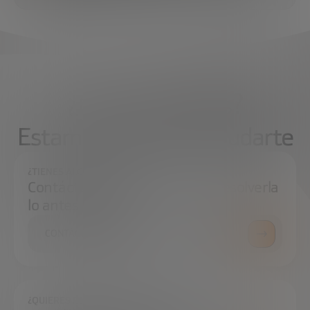
¿Qué necesitas?
Estamos aquí para ayudarte
¿TIENES ALGUNA DUDA?
Contáctanos e intentaremos resolverla
lo antes posible.
CONTÁCTANOS
¿QUIERES ESTAR SIEMPRE AL DÍA?