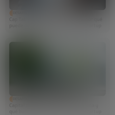
DESARROLLO ECONÓMICO
Cap Table: qué es, cómo hacerla y por qué
puede determinar el futuro de tu startup
DESARROLLO ECONÓMICO
Capital semilla: qué es, cómo funciona y
qué buscan los inversores en una startup