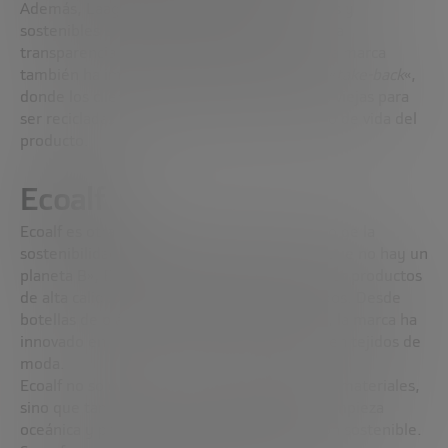
Además, Laagam utiliza materiales reciclados y
sostenibles en sus colecciones, y promueve la
transparencia en su cadena de suministro. La marca
también ha implementado un programa de «
take-back
«,
donde los clientes pueden devolver prendas viejas para
ser recicladas o reutilizadas, cerrando el ciclo de vida del
producto.
Ecoalf
Ecoalf es otra startup española que ha hecho de la
sostenibilidad su bandera. Con el lema «Porque no hay un
planeta B», Ecoalf se ha comprometido a crear productos
de alta calidad utilizando materiales reciclados. Desde
botellas de plástico hasta neumáticos viejos, la marca ha
innovado en la transformación de desechos en tejidos de
moda.
Ecoalf no solo se centra en la reutilización de materiales,
sino que también invierte en proyectos de limpieza
oceánica y promueve prácticas de producción sostenible.