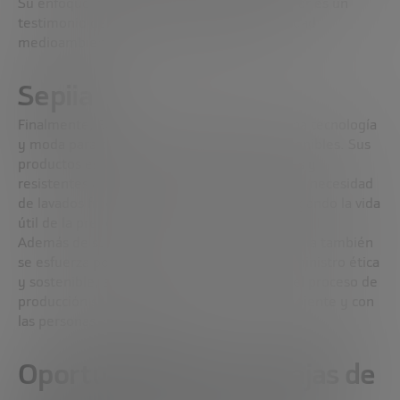
Su enfoque holístico hacia la economía circular es un
testimonio de que la moda y la responsabilidad
medioambiental pueden ir de la mano.
Sepiia
Finalmente, Sepiia es una marca que combina tecnología
y moda para crear prendas duraderas y sostenibles. Sus
productos están diseñados para ser versátiles y
resistentes a manchas y olores, reduciendo la necesidad
de lavados frecuentes y, por lo tanto, prolongando la vida
útil de la prenda.
Además de su enfoque en la durabilidad, Sepiia también
se esfuerza por mantener una cadena de suministro ética
y sostenible, asegurando que cada paso en el proceso de
producción sea respetuoso con el medio ambiente y con
las personas involucradas.
Oportunidades y Ventajas de