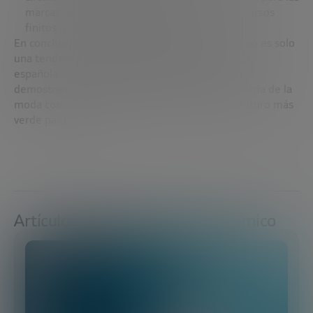
marcas, ya que reduce la dependencia de recursos
finitos y minimiza el desperdicio.
En conclusión, la economía circular en la moda no es solo
una tendencia, sino una necesidad. Las startups
españolas como Laagam, Ecoalf y Sepiia están
demostrando que es posible reinventar la industria de la
moda con un enfoque sostenible, creando un futuro más
verde para todos.
Artículos sobre Desarrollo económico