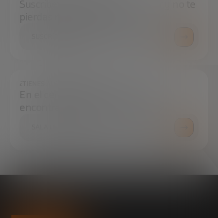
Suscríbete a nuestra newsletter y no te
pierdas ninguna novedad
SUSCRÍBETE
¿TIENES ALGUNA DUDA?
En el centro de prensa podrás
encontrar todo lo que necesitas.
SALA DE PRENSA