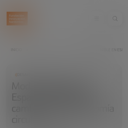
INICIO
EXPLORA
LEER
MODA SOSTENIBLE EN ESPAÑ
DESARROLLO ECONÓMICO
Moda sostenible en
España: liderando el
cambio hacia la economía
circular