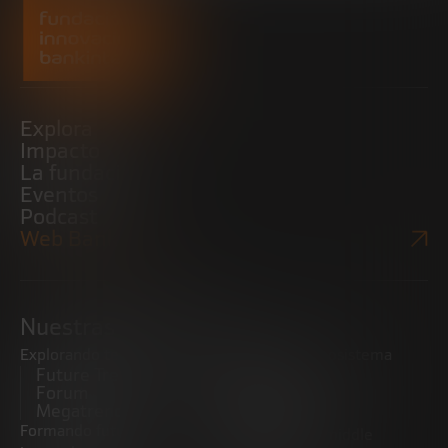
Explora
Impacto
La fundación
Eventos
Podcast
Web Bankinter
Nuestras iniciativas
Explorando tendencias
Impulsando el ecosistema
Future Trends
emprendedor
Forum
Startups
Megatrends
Observatorio
Formando futuros
Promoviendo el middle