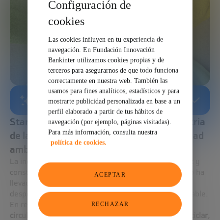
Configuración de
cookies
Las cookies influyen en tu experiencia de
navegación. En Fundación Innovación
Bankinter utilizamos cookies propias y de
terceros para asegurarnos de que todo funciona
correctamente en nuestra web. También las
usamos para fines analíticos, estadísticos y para
RESUMEN GENERADO POR IA
mostrarte publicidad personalizada en base a un
perfil elaborado a partir de tus hábitos de
Startups que están redefiniendo la industria
navegación (por ejemplo, páginas visitadas).
Para más información, consulta nuestra
de la moda con innovación y responsabilidad
política de cookies.
ambiental
La industria de la moda, se caracteriza por su rapidez y
constante cambio. Sin embargo, este ritmo frenético ha
ACEPTAR
llevado a una producción masiva, generando muchos
desperdicios y un impacto medioambiental considerable.
En respuesta a esto, surge el concepto de
economía
RECHAZAR
circular, un modelo que busca reducir, reutilizar y reciclar
,