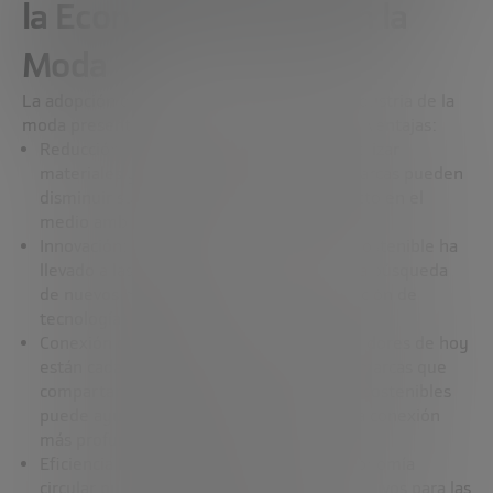
la Economía Circular en la
Moda
La adopción de la economía circular en la industria de la
moda presenta numerosas oportunidades y ventajas:
Reducción del Impacto Ambiental: Al reutilizar
materiales y reducir el desperdicio, las marcas pueden
disminuir su huella de carbono y su impacto en el
medio ambiente.
Innovación: La necesidad de crear moda sostenible ha
llevado a las marcas a innovar, ya sea en la búsqueda
de nuevos materiales o en la implementación de
tecnologías avanzadas.
Conexión con el Consumidor: Los consumidores de hoy
están cada vez más informados y buscan marcas que
compartan sus valores. Adoptar prácticas sostenibles
puede ayudar a las marcas a construir una conexión
más profunda con su público.
Eficiencia Económica: A largo plazo, la economía
circular puede resultar en ahorros significativos para las