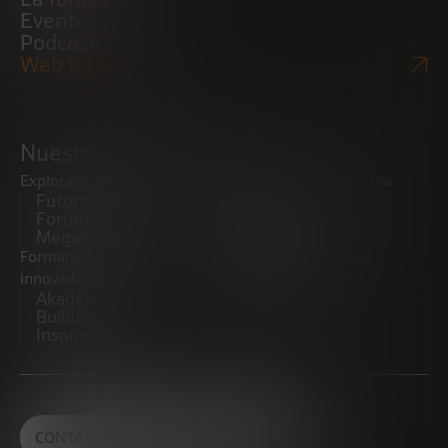
Eventos
Podcast
Web Bankinter
Nuestras iniciativas
Explorando tendencias
Impulsando el ecosistema
Future Trends
emprendedor
Forum
Startups
Megatrends
Observatorio
Formando futuros
Promoviendo el middle
innovadores
market
Akademia Future
CRE100DO
Builders
Inspiratech
CONTACTO