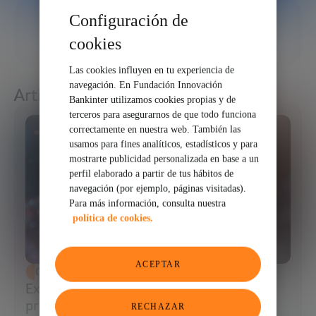
Configuración de
05/05/2026
cookies
COMPARTIR
Las cookies influyen en tu experiencia de
navegación. En Fundación Innovación
Artículos relacionados
Bankinter utilizamos cookies propias y de
terceros para asegurarnos de que todo funciona
correctamente en nuestra web. También las
usamos para fines analíticos, estadísticos y para
mostrarte publicidad personalizada en base a un
perfil elaborado a partir de tus hábitos de
navegación (por ejemplo, páginas visitadas).
Para más información, consulta nuestra
política de cookies.
ACEPTAR
CIENCIA Y TECNOLOGÍA
Extracción de ADN: el primer paso para
programar la biología
RECHAZAR