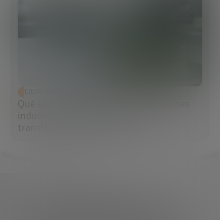
CIENCIA Y TECNOLOGÍA
Qué son las células madre pluripotentes
inducidas (iPS) y por qué están
transformando la medicina
¿Qué necesitas?