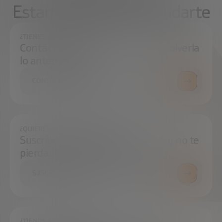
Estamos aquí para ayudarte
¿TIENES ALGUNA DUDA?
Contáctanos e intentaremos resolverla
lo antes posible.
CONTÁCTANOS
¿QUIERES ESTAR SIEMPRE AL DÍA?
Suscríbete a nuestra newsletter y no te
pierdas ninguna novedad
SUSCRÍBETE
¿TIENES ALGUNA DUDA?