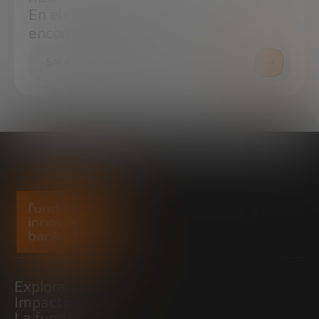
En el centro de prensa podrás
encontrar todo lo que necesitas.
SALA DE PRENSA
Explora
Impacto
La fundación