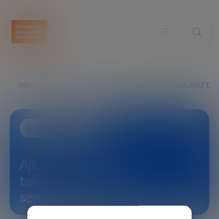
INICIO
EXPLORA
VER
AJIT MANOCHA: ESCASEZ DE 
CIENCIA Y TECNOLOGÍA
Ajit Manocha: Escasez de
talento en la industria de
semiconductores