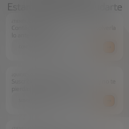
Estamos aquí para ayudarte
¿TIENES ALGUNA DUDA?
Contáctanos e intentaremos resolverla
lo antes posible.
CONTÁCTANOS
¿QUIERES ESTAR SIEMPRE AL DÍA?
Suscríbete a nuestra newsletter y no te
pierdas ninguna novedad
SUSCRÍBETE
¿TIENES ALGUNA DUDA?