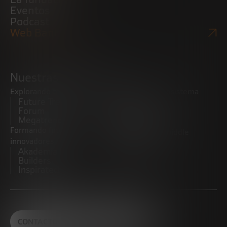
Eventos
Podcast
Web Bankinter
Nuestras iniciativas
Explorando tendencias
Impulsando el ecosistema
Future Trends
emprendedor
Forum
Startups
Megatrends
Observatorio
Formando futuros
Promoviendo el middle
innovadores
market
Akademia Future
CRE100DO
Builders
Inspiratech
CONTACTO