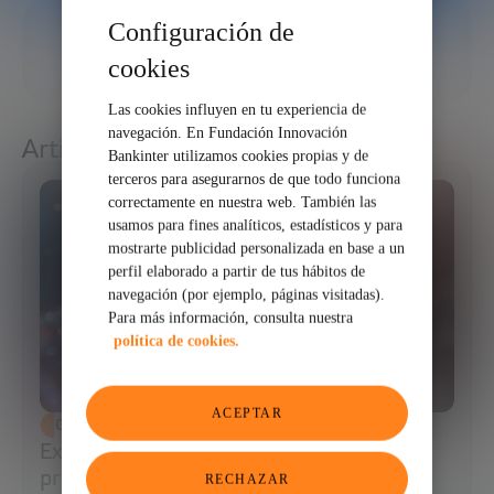
Configuración de
16/02/2026
cookies
COMPARTIR
Las cookies influyen en tu experiencia de
navegación. En Fundación Innovación
Artículos relacionados
Bankinter utilizamos cookies propias y de
terceros para asegurarnos de que todo funciona
correctamente en nuestra web. También las
usamos para fines analíticos, estadísticos y para
mostrarte publicidad personalizada en base a un
perfil elaborado a partir de tus hábitos de
navegación (por ejemplo, páginas visitadas).
Para más información, consulta nuestra
política de cookies.
ACEPTAR
CIENCIA Y TECNOLOGÍA
Extracción de ADN: el primer paso para
programar la biología
RECHAZAR