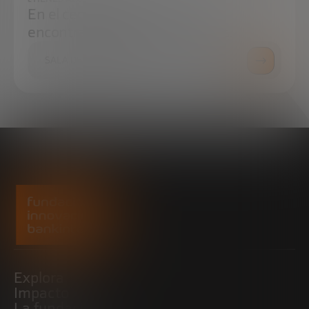
En el centro de prensa podrás
encontrar todo lo que necesitas.
SALA DE PRENSA
Explora
Impacto
La fundación