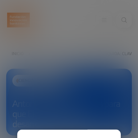
INICIO
EXPLORA
VER
ANTONIO MESQUIDA: CLAVES
CIENCIA Y TECNOLOGÍA
Antonio Mesquida: Claves para
que Europa acelere su
desarrollo tecnológico