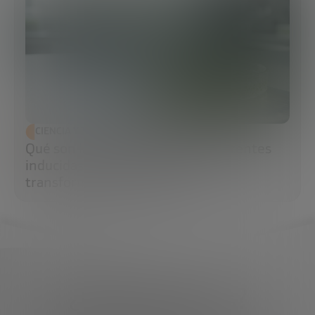
CIENCIA Y TECNOLOGÍA
Qué son las células madre pluripotentes
inducidas (iPS) y por qué están
transformando la medicina
¿Qué necesitas?