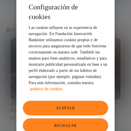
Configuración de
COMPARTIR
cookies
Las cookies influyen en tu experiencia de
Artículos relacionados
navegación. En Fundación Innovación
Bankinter utilizamos cookies propias y de
terceros para asegurarnos de que todo funciona
correctamente en nuestra web. También las
usamos para fines analíticos, estadísticos y para
mostrarte publicidad personalizada en base a un
perfil elaborado a partir de tus hábitos de
navegación (por ejemplo, páginas visitadas).
Para más información, consulta nuestra
política de cookies.
CIENCIA Y TECNOLOGÍA
ACEPTAR
Extracción de ADN: el primer paso para
programar la biología
RECHAZAR