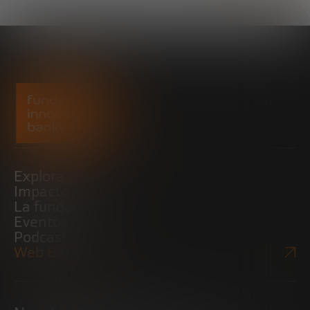
Explora
Impacto
La fundación
Eventos
Podcast
Web Bankinter