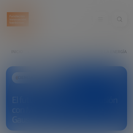
INICIO
EXPLORA
VER
EL FUTURO DE LA ENERGÍA DE
CIENCIA Y TECNOLOGÍA
El futuro de la energía de fusión
con Milena Roveda, CEO de
Gauss Fusion