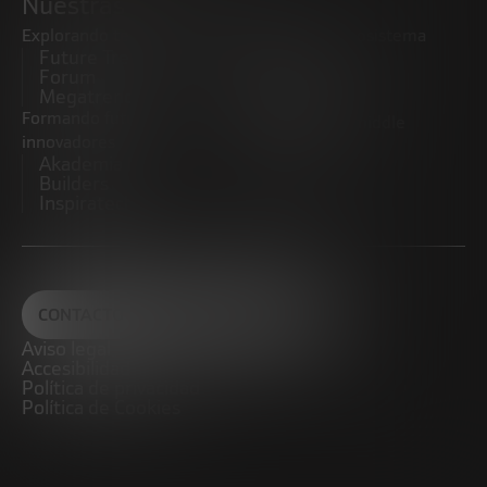
Nuestras iniciativas
Explorando tendencias
Impulsando el ecosistema
Future Trends
emprendedor
Forum
Startups
Megatrends
Observatorio
Formando futuros
Promoviendo el middle
innovadores
market
Akademia Future
CRE100DO
Builders
Inspiratech
CONTACTO
Aviso legal
Accesibilidad
Política de privacidad
Política de Cookies