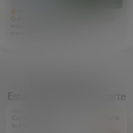
CIENCIA Y TECNOLOGÍA
Qué son las células madre pluripotentes
inducidas (iPS) y por qué están
transformando la medicina
¿Qué necesitas?
Estamos aquí para ayudarte
¿TIENES ALGUNA DUDA?
Contáctanos e intentaremos resolverla
lo antes posible.