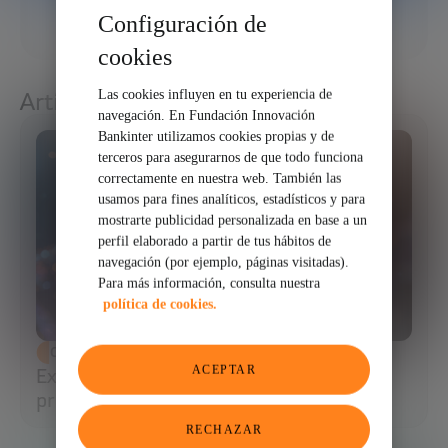
Configuración de
COMPARTIR
cookies
Las cookies influyen en tu experiencia de
Artículos relacionados
navegación. En Fundación Innovación
Bankinter utilizamos cookies propias y de
terceros para asegurarnos de que todo funciona
correctamente en nuestra web. También las
usamos para fines analíticos, estadísticos y para
mostrarte publicidad personalizada en base a un
perfil elaborado a partir de tus hábitos de
navegación (por ejemplo, páginas visitadas).
Para más información, consulta nuestra
política de cookies.
CIENCIA Y TECNOLOGÍA
ACEPTAR
Extracción de ADN: el primer paso para
programar la biología
RECHAZAR