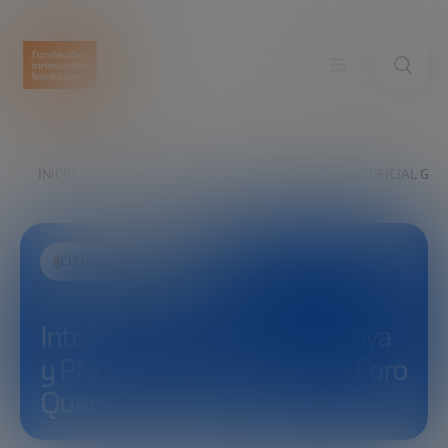
INICIO
EXPLORA
VER
INTELIGENCIA ARTIFICIAL GE
CIENCIA Y TECNOLOGÍA
Inteligencia artificial generativa
y PNL con Iryna Gurevych – Foro
Quantum & AI 2022