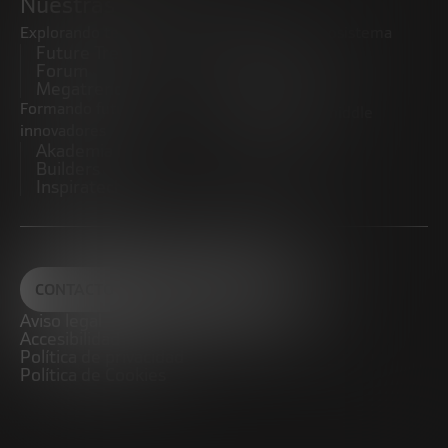
Nuestras iniciativas
Explorando tendencias
Impulsando el ecosistema
Future Trends
emprendedor
Forum
Startups
Megatrends
Observatorio
Formando futuros
Promoviendo el middle
innovadores
market
Akademia Future
CRE100DO
Builders
Inspiratech
CONTACTO
Aviso legal
Accesibilidad
Política de privacidad
Política de Cookies