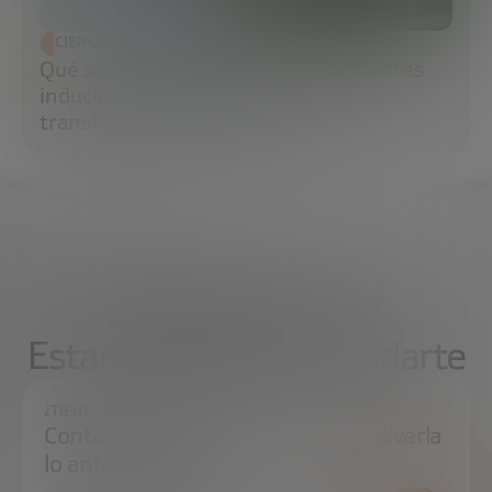
CIENCIA Y TECNOLOGÍA
Qué son las células madre pluripotentes
inducidas (iPS) y por qué están
transformando la medicina
¿Qué necesitas?
Estamos aquí para ayudarte
¿TIENES ALGUNA DUDA?
Contáctanos e intentaremos resolverla
lo antes posible.