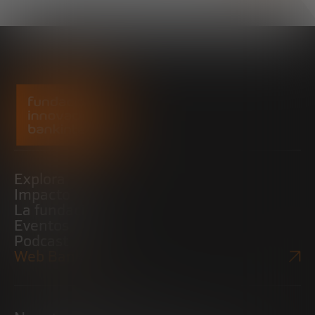
Explora
Impacto
La fundación
Eventos
Podcast
Web Bankinter