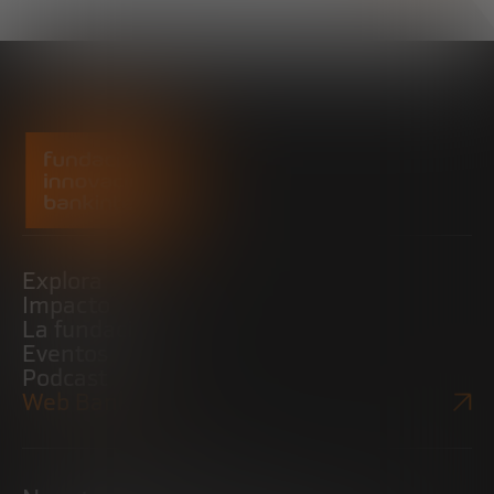
Explora
Impacto
La fundación
Eventos
Podcast
Web Bankinter