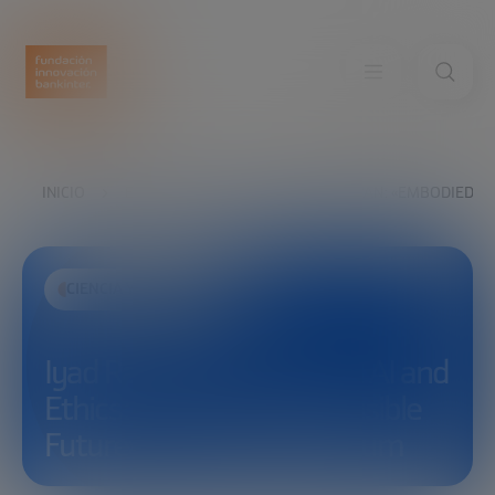
INICIO
EXPLORA
VER
IYAD RAHWAN: «EMBODIED A
CIENCIA Y TECNOLOGÍA
Iyad Rahwan: «Embodied AI and
Ethics: Towards a Responsible
Future» #EmbodiedAIForum