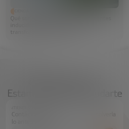
CIENCIA Y TECNOLOGÍA
Qué son las células madre pluripotentes
inducidas (iPS) y por qué están
transformando la medicina
¿Qué necesitas?
Estamos aquí para ayudarte
¿TIENES ALGUNA DUDA?
Contáctanos e intentaremos resolverla
lo antes posible.