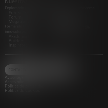
Nuestras iniciativas
Explorando tendencias
Impulsando el ecosistema
Future Trends
emprendedor
Forum
Startups
Megatrends
Observatorio
Formando futuros
Promoviendo el middle
innovadores
market
Akademia Future
CRE100DO
Builders
Inspiratech
CONTACTO
Aviso legal
Accesibilidad
Política de privacidad
Política de Cookies