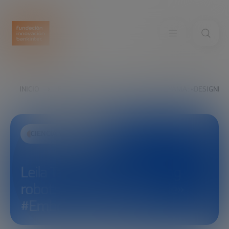
INICIO
EXPLORA
VER
LEILA TAKAYAMA: «DESIGNI
CIENCIA Y TECNOLOGÍA
Leila Takayama: «Designing
robots to work with people»
#EmbodiedAIForum