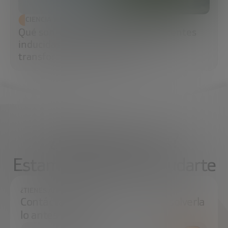
CIENCIA Y TECNOLOGÍA
Qué son las células madre pluripotentes
inducidas (iPS) y por qué están
transformando la medicina
¿Qué necesitas?
Estamos aquí para ayudarte
¿TIENES ALGUNA DUDA?
Contáctanos e intentaremos resolverla
lo antes posible.