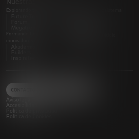
Nuestras iniciativas
Explorando tendencias
Impulsando el ecosistema
Future Trends
emprendedor
Forum
Startups
Megatrends
Observatorio
Formando futuros
Promoviendo el middle
innovadores
market
Akademia Future
CRE100DO
Builders
Inspiratech
CONTACTO
Aviso legal
Accesibilidad
Política de privacidad
Política de Cookies