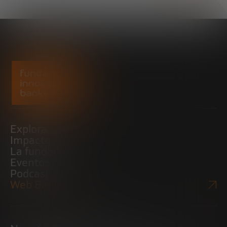
Explora
Impacto
La fundación
Eventos
Podcast
Web Bankinter