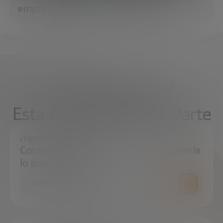
empresarial y la resiliencia global
¿Qué necesitas?
Estamos aquí para ayudarte
¿TIENES ALGUNA DUDA?
Contáctanos e intentaremos resolverla
lo antes posible.
CONTÁCTANOS