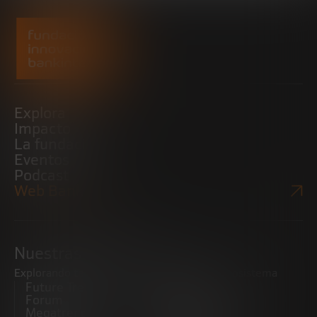
Explora
Impacto
La fundación
Eventos
Podcast
Web Bankinter
Nuestras iniciativas
Explorando tendencias
Impulsando el ecosistema
Future Trends
emprendedor
Forum
Startups
Megatrends
Observatorio