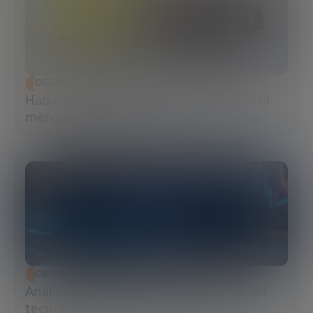
DESARROLLO ECONÓMICO
Habilidades blandas: qué son, por qué el
mercado las exige y cómo potenciarlas
CIENCIA Y TECNOLOGÍA
Análisis predictivo: cómo la anticipación
tecnológica transforma la estrategia