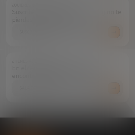
¿QUIERES ESTAR SIEMPRE AL DÍA?
Suscríbete a nuestra newsletter y no te
pierdas ninguna novedad
SUSCRÍBETE
¿TIENES ALGUNA DUDA?
En el centro de prensa podrás
encontrar todo lo que necesitas.
SALA DE PRENSA