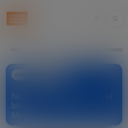
INICIO
EXPLORA
VER
NEUROTECNOLOGÍA AVANZADA
TRANSFORMACIÓN SOCIAL
Neurotecnología avanzada: del
laboratorio al hogar (Javier
Mínguez)