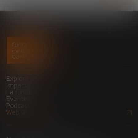
Explora
Impacto
La fundación
Eventos
Podcast
Web Bankinter