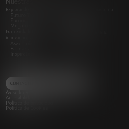
Nuestras iniciativas
Explorando tendencias
Impulsando el ecosistema
Future Trends
emprendedor
Forum
Startups
Megatrends
Observatorio
Formando futuros
Promoviendo el middle
innovadores
market
Akademia Future
CRE100DO
Builders
Inspiratech
CONTACTO
Aviso legal
Accesibilidad
Política de privacidad
Política de Cookies