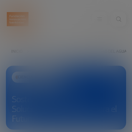
INICIO
EXPLORA
VER
SOSTENIBILIDAD DEL AGUA: 
CIENCIA Y TECNOLOGÍA
Sostenibilidad del Agua:
Soluciones Tecnológicas para el
Futuro