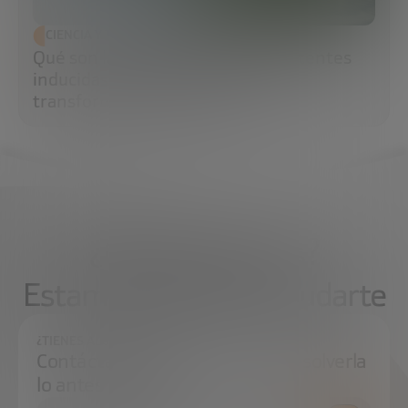
CIENCIA Y TECNOLOGÍA
Qué son las células madre pluripotentes
inducidas (iPS) y por qué están
transformando la medicina
¿Qué necesitas?
Estamos aquí para ayudarte
¿TIENES ALGUNA DUDA?
Contáctanos e intentaremos resolverla
lo antes posible.