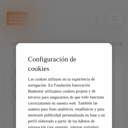
INICIO
CONFIRMACIÓN DE RECUPERACIÓN DE CONTRASEÑA
Configuración de
cookies
Confirmación
Las cookies influyen en tu experiencia de
recuperación
navegación. En Fundación Innovación
contraseña
Bankinter utilizamos cookies propias y de
terceros para asegurarnos de que todo funciona
correctamente en nuestra web. También las
usamos para fines analíticos, estadísticos y para
Password
mostrarte publicidad personalizada en base a un
perfil elaborado a partir de tus hábitos de
navegación (por ejemplo, páginas visitadas).