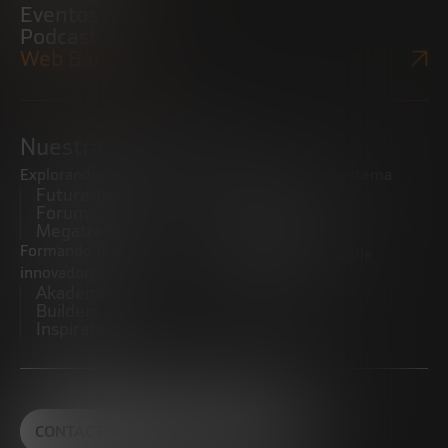
Eventos
Podcast
Web Bankinter
Nuestras iniciativas
Explorando tendencias
Impulsando el ecosistema
Future Trends
emprendedor
Forum
Startups
Megatrends
Observatorio
Formando futuros
Promoviendo el middle
innovadores
market
Akademia Future
CRE100DO
Builders
Inspiratech
CONTACTO