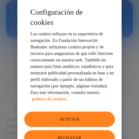
Javier Ventura
Configuración de
cookies
Las cookies influyen en tu experiencia de
navegación. En Fundación Innovación
Bankinter utilizamos cookies propias y de
terceros para asegurarnos de que todo funciona
correctamente en nuestra web. También las
Jefe de la Oficina Científica de Galileo en
usamos para fines analíticos, estadísticos y para
mostrarte publicidad personalizada en base a un
ESA
perfil elaborado a partir de tus hábitos de
navegación (por ejemplo, páginas visitadas).
Para más información, consulta nuestra
política de cookies.
Javier Ventura-Traveset tiene más de 25 años de
ACEPTAR
experiencia en el Sector espacial, en particular en los
puestos de Ingeniería de Sistemas y Misión; Gestión
RECHAZAR