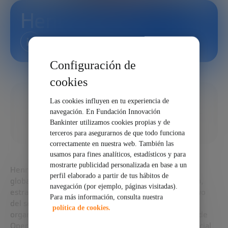
Henry de Sio
Configuración de
cookies
Las cookies influyen en tu experiencia de
navegación. En Fundación Innovación
Bankinter utilizamos cookies propias y de
terceros para asegurarnos de que todo funciona
correctamente en nuestra web. También las
usamos para fines analíticos, estadísticos y para
mostrarte publicidad personalizada en base a un
Henry F. De Sio, Jr. es conocido como el embajador
perfil elaborado a partir de tus hábitos de
global de los agentes de cambio. Asesor de liderazgo,
navegación (por ejemplo, páginas visitadas).
estratega de campañas y organizacionales, y ejecutivo
Para más información, consulta nuestra
del sector social, ha liderado tanto startups como
política de cookies.
organizaciones grandes y complejas. Como Director de
Operaciones (COO) de 2008 de la campaña presidencial