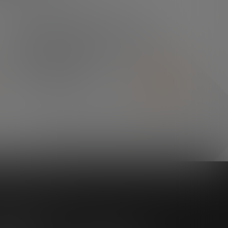
¿TIENES ALGUNA DUDA?
En el centro de prensa
podrás encontrar todo lo
que necesitas.
SALA DE PRENSA
as iniciativas
o tendencias
Impulsando el ecosistema