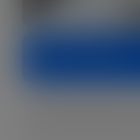
Ilya Ponomarev
Fundador de Trident Acquisitions, el p