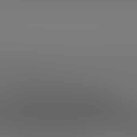
¿Qué necesitas?
amos aquí para ayud