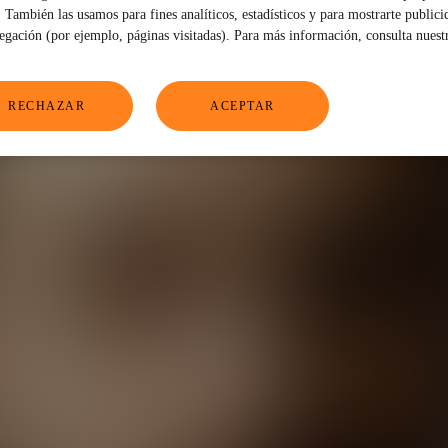
También las usamos para fines analíticos, estadísticos y para mostrarte publici
vegación (por ejemplo, páginas visitadas). Para más información, consulta nuest
RECHAZAR
ACEPTAR