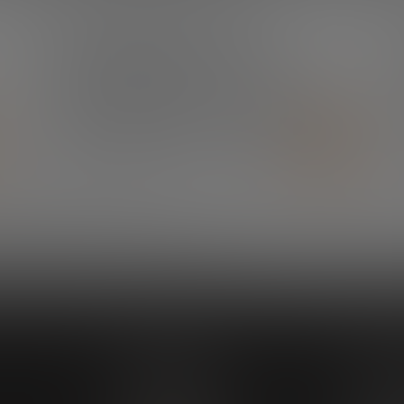
¿QUIERES ESTAR SIEMPRE AL DÍA?
Suscríbete a nuestra
newsletter y no te
pierdas ninguna novedad
SUSCRÍBETE
Explora
Nuestr
Impacto
Explorand