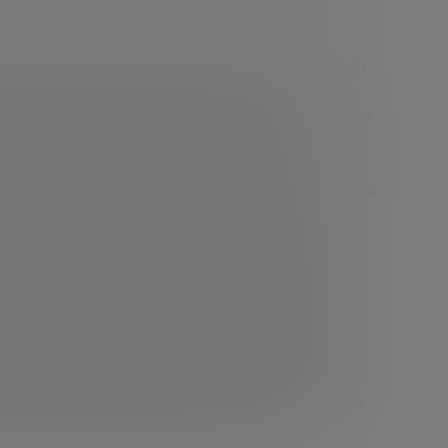
 alta tecnología con un enfoque principal en TI
í como en la práctica de las relaciones
 donde representa a Novosibirsk, la capital de
lación para apoyar las economías emergentes de
 Rusia y la Ley de empresas de redes. También los
Fundación Skolkovo – empresa gestora del
nnovación rusos. Antes de ser elegido, el Sr.
cnología, donde se centró en el proyecto para
a innovación y la I + D. ocupaciones. Al
ás destacados han sido: – Vicepresidente de
toría más grande de Rusia; – El vicepresidente
ñó durante 4 años en diferentes momentos,
 la afiliada de inversiones ( especializado en
ces, responsable de la exploración, la adopción
s en Rusia en el sector energético.