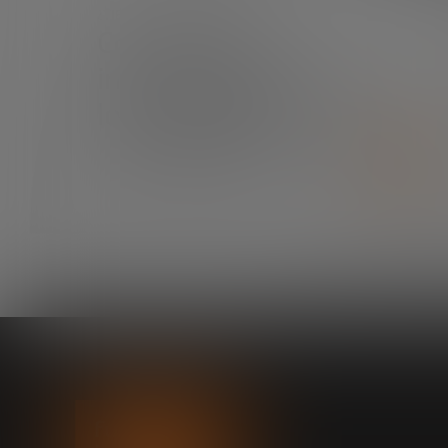
¿TIENES ALGUNA DUDA?
Contáctanos e
intentaremos resolverla
lo antes posible.
CONTÁCTANOS