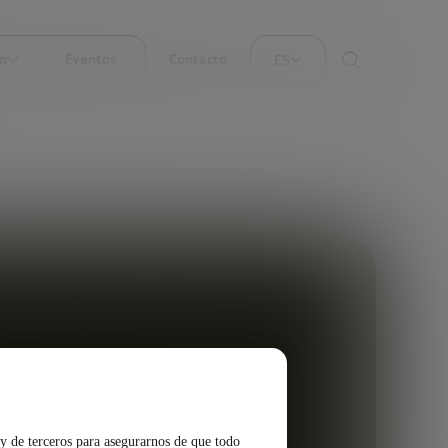
ón
Eventos
Contacto
ES
y de terceros para asegurarnos de que todo