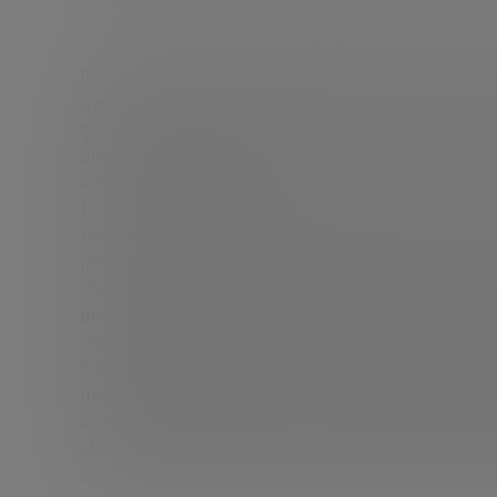
Ilya Ponomarev tiene más de 20 años de experien
y energía. Durante la última década se ha centrado
gubernamentales. Actualmente, Ilya es miembro 
Siberia, y ocupa la presidencia del subcomité de
innovación en Rusia.
Entre sus logros más recientes se encuentra la m
responsables de Desarrollo de Negocios Interna
proyecto, presidida por Pres. Medvedev, que se c
Ponomarev trabajaba para el secretario de TI y
desarrollar una red de pequeños asentamientos (i
comienzo de Ilya ocupó diversos cargos en ofic
Estrategia, Desarrollo Regional y Relaciones Gu
de la compañía petrolera Yukos, la compañía d
incluidas empresas de CIO, así como CEO y COO de 
altas tecnologías); – Director de desarrollo com
en las líneas de productos de Schlumberger y la 