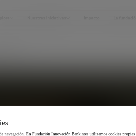
plora
Nuestras Iniciativas
Impacto
La fundaci
ONOMAREV
ies
 de navegación. En Fundación Innovación Bankinter utilizamos cookies propias 