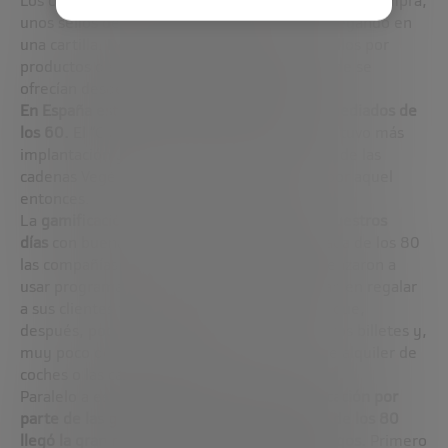
Los clientes de los minoristas recibían, junto a su compra,
unos sellos de S&H Green Stamps que iban pegando en
una cartilla. Después podían canjear estos sellos por
productos de un catálogo de la empresa donde se
ofrecían desde ropa a electrodomésticos.
En España este sistema de cupones llegó a mediados de
los 60.
El “Cupón Hogar Moderno” fue el que tuvo más
implantación ya que era ofrecido por tiendas de las
cadenas Vegé y Spar, de gran implantación por aquel
entonces.
La
gamificación comercial ha llegado hasta nuestros
días
con buena salud. A mediados de la década de los 80
las compañías aéreas norteamericanas comenzaron a
usar programas de fidelización que consistían en regalar
a sus clientes tarjetas para acumular puntos que,
después, podían canjearse por rebajas en otros billetes y,
muy poco después se unieron las cadenas de alquiler de
coches o las cadenas de hoteles.
Paralelo a este descubrimiento de
la gamificación por
parte de las grandes compañías a mediados de los 80
llegó la gran revolución del ocio: los videojuegos.
Primero