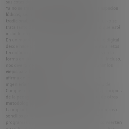
sus cotas de implantación más grandes.
Ya
no se trata solo de que el juego, de que los espacios
lúdicos, sean un complemento de la educación
tradicional, sino que formen parte activa de ella.
No se
trata tanto de que el juego sea el premio como que esté
incluido en el propio proceso de aprendizaje.
En un mundo que ya ha dirigido su pasos hacia lo digital
desde hace un par de décadas y que se enfrenta a retos
tecnológicos que acarrearán cambios profundos en la
forma en la que nos relacionamos, trabajamos o, incluso,
nos divertimos
la educación tiene que abandonar los
viejos paradigmas,
como
afirma en este artículo Juan Lema
, profesor de
ingeniería química de la Universidad de Santiago de
Compostela y experto de Akademia, releer los principios
de la pedagogía y enfrentarse a la
exploración de otras
metodologías más cercanas
al panorama actual.
La implantación de los ordenadores y de los primeros y
sencillos programas educativos han dado paso a
programas como
ClassDojo
donde las aulas se convierten
en redes de interacción entre alumnos, profesorado y