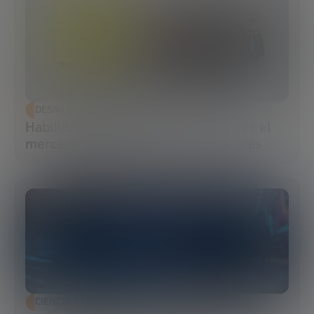
DESARROLLO ECONÓMICO
Habilidades blandas: qué son, por qué el
mercado las exige y cómo potenciarlas
CIENCIA Y TECNOLOGÍA