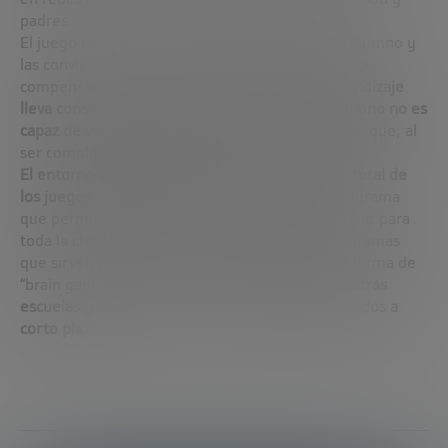
padres.
El juego hace atractivas tareas pesadas para el alumno y
las convierte en actividades entretenidas con una
compensación o premio final.
Crecer en el aprendizaje
lleva consigo no solo unos beneficios que el alumno no es
capaz de ver a corto plazo
sino metas inmediatas que, al
ser completadas, le invitan a seguir aprendiendo.
El entorno digital ha permitido la implantación total de
los juegos en las aulas.
Desde
“Kahoot!”
, un programa
que permite organizar un juego tipo Trivial Pursuit para
toda la clase a plataforma de juegos, hasta programas
que sirven para organizar lecciones enteras en forma de
“brain games” etc. Ya son de
uso común en nuestras
escuelas y están dando unas estupendos resultados a
corto plazo.