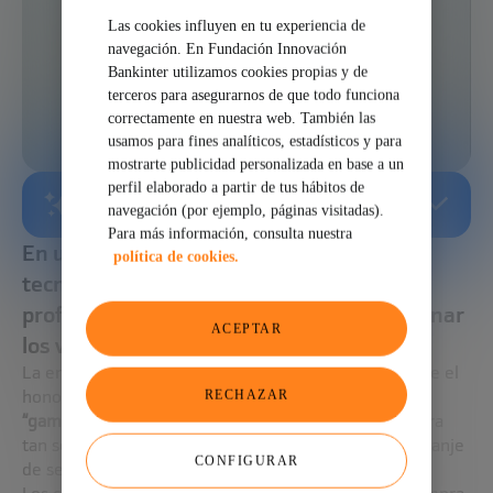
Las cookies influyen en tu experiencia de
navegación. En Fundación Innovación
Bankinter utilizamos cookies propias y de
terceros para asegurarnos de que todo funciona
correctamente en nuestra web. También las
usamos para fines analíticos, estadísticos y para
mostrarte publicidad personalizada en base a un
perfil elaborado a partir de tus hábitos de
RESUMEN GENERADO POR IA
navegación (por ejemplo, páginas visitadas).
Para más información, consulta nuestra
En un mundo que se enfrenta a retos
política de cookies.
tecnológicos que conllevarán cambios
profundos, la educación tiene que abandonar
ACEPTAR
los viejos paradigmas.
La empresa norteamericana S&H Green Stamps tiene el
honor de ser
la primera a la que se le ocurrió
RECHAZAR
“gamificar”
(o “ludificar”)
la economía.
Su producto era
tan sencillo como rentable: ofrecía un programa de canje
CONFIGURAR
de sellos por regalos a los minoristas asociados.