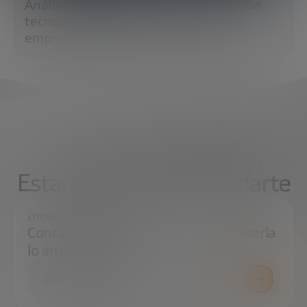
Análisis predictivo: cómo la anticipación
tecnológica transforma la estrategia
empresarial y la resiliencia global
¿Qué necesitas?
Estamos aquí para ayudarte
¿TIENES ALGUNA DUDA?
Contáctanos e intentaremos resolverla
lo antes posible.
CONTÁCTANOS