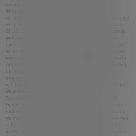
como aquellas máquinas de monedas que podían
encontrarse en las Salas de juego y que fueron
desplazando en importancia a billares y futbolines y, algo
después, como las ya totalmente implantadas consolas.
En 1985 el autor estadounidense
Charles A. Coondradt
publica
“The game of work”
, un libro de cabecera que
invita a las empresas a traducir su lenguaje corporativo
en un lenguaje más comprensible para los trabajadores
como es el deportivo.
La gamificación había llegado a la
organización empresarial desde el campo del marketing.
La implantación de estos sistemas de gamificación
empresarial y la ampliación de la importancia de los
videojuegos ha hecho posible que esta
llegara al campo
de la educación.
Es verdad que
“enseñar jugando” ha sido uno de los
mantras de la pedagogía a nivel mundial.
Los llamados
juguetes educativos (desde los bloques de construcción
de madera primitivos hasta los complejos meccanos) han
sido una constante en continua evolución desde siglos
atrás, pero es ahora cuando la gamificación ha llegado a