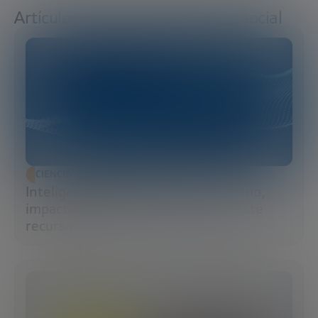
Artículos sobre Transformación social
CIENCIA Y TECNOLOGÍA
Inteligencia artificial y agua: consumo,
impacto y cómo la IA puede salvar este
recurso