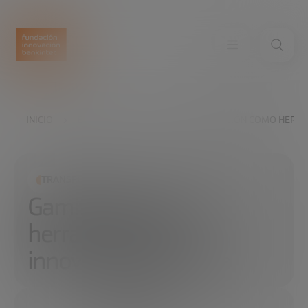
INICIO
EXPLORA
LEER
GAMIFICACIÓN COMO HERRA
TRANSFORMACIÓN SOCIAL
Gamificación como
herramienta de
innovación educativa