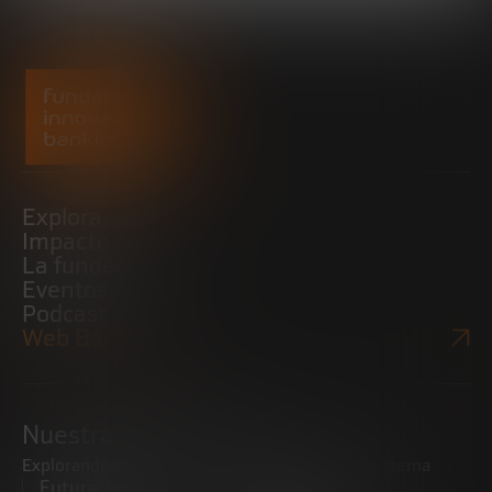
Explora
Impacto
La fundación
Eventos
Podcast
Web Bankinter
Nuestras iniciativas
Explorando tendencias
Impulsando el ecosistema
Future Trends
emprendedor