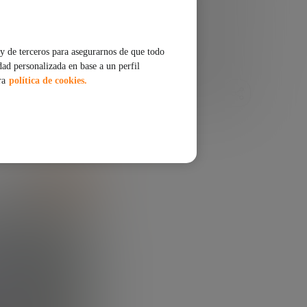
y de terceros para asegurarnos de que todo
dad personalizada en base a un perfil
ra
política de cookies.
COMPARTIR
ESCUCHAR