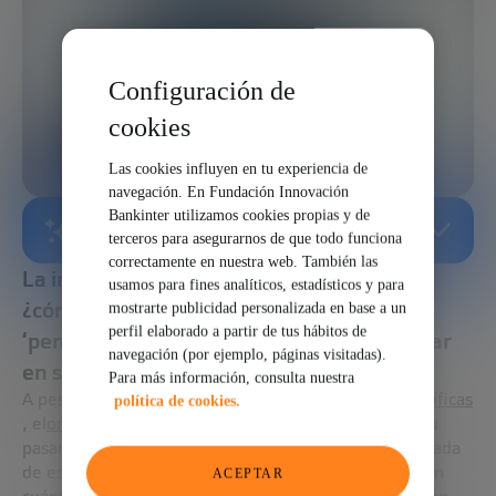
Configuración de
cookies
Las cookies influyen en tu experiencia de
navegación. En Fundación Innovación
Bankinter utilizamos cookies propias y de
RESUMEN GENERADO POR IA
terceros para asegurarnos de que todo funciona
correctamente en nuestra web. También las
La innovación lleva implícita la disrupción,
usamos para fines analíticos, estadísticos y para
¿cómo ayuda a las empresas este
mostrarte publicidad personalizada en base a un
perfil elaborado a partir de tus hábitos de
‘pensamiento cuántico’ a la hora de innovar
navegación (por ejemplo, páginas visitadas).
en sus actividades?
Para más información, consulta nuestra
A pesar de los muchos anuncios y
publicaciones científicas
política de cookies.
, el
ordenador cuántico
aún no está tan cerca. Podrían
pasar aproximadamente otros diez años hasta la llegada
de esa
killer application
capaz de dar a la computación
ACEPTAR