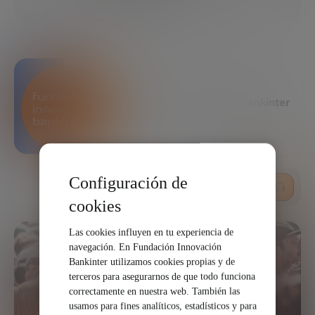
COMPARTIR
Fundación Innovación Bankinter
Configuración de
ESCUCHAR
cookies
Las cookies influyen en tu experiencia de
navegación. En Fundación Innovación
Bankinter utilizamos cookies propias y de
terceros para asegurarnos de que todo funciona
correctamente en nuestra web. También las
usamos para fines analíticos, estadísticos y para