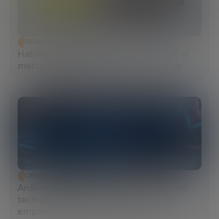
DESARROLLO ECONÓMICO
Habilidades blandas: qué son, por qué el
mercado las exige y cómo potenciarlas
CIENCIA Y TECNOLOGÍA
Análisis predictivo: cómo la anticipación
tecnológica transforma la estrategia
empresarial y la resiliencia global