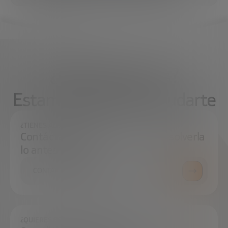
¿Qué necesitas?
Estamos aquí para ayudarte
¿TIENES ALGUNA DUDA?
Contáctanos e intentaremos resolverla
lo antes posible.
CONTÁCTANOS
¿QUIERES ESTAR SIEMPRE AL DÍA?