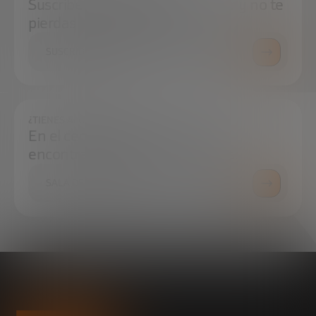
Suscríbete a nuestra newsletter y no te
pierdas ninguna novedad
SUSCRÍBETE
¿TIENES ALGUNA DUDA?
En el centro de prensa podrás
encontrar todo lo que necesitas.
SALA DE PRENSA