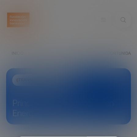
INICIO
EXPLORA
VER
PRINCIPALES OPORTUNIDADES
TRANSFORMACIÓN SOCIAL
Principales oportunidades en
Energía | Rosa Sanz