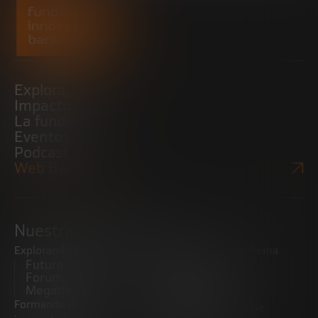
Explora
Impacto
La fundación
Eventos
Podcast
Web Bankinter
Nuestras iniciativas
Explorando tendencias
Impulsando el ecosistema
Future Trends
emprendedor
Forum
Startups
Megatrends
Observatorio
Formando futuros
Promoviendo el middle