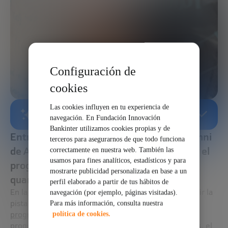
Configuración de
cookies
Las cookies influyen en tu experiencia de
RESUMEN GENERADO POR IA
navegación. En Fundación Innovación
Bankinter utilizamos cookies propias y de
Entrevistamos a Alejandro Martínez, alumni
terceros para asegurarnos de que todo funciona
de Akademia y físico que, tras su paso por el
correctamente en nuestra web. También las
usamos para fines analíticos, estadísticos y para
programa, quiere innovar en el área de
mostrarte publicidad personalizada en base a un
quantum sensing.
perfil elaborado a partir de tus hábitos de
En la Fundación Innovación Bankinter nos gusta seguir la
navegación (por ejemplo, páginas visitadas).
pista a los alumni que han participado en nuestro
Para más información, consulta nuestra
programa Akademia
. Por las características del
política de cookies.
programa, desde el proceso de selección de alumnos, el