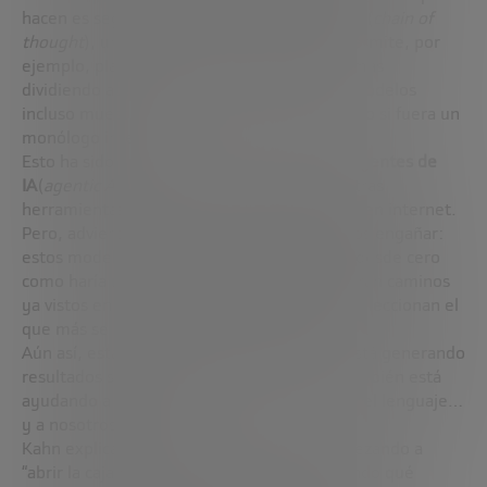
hacen es seguir una cadena de pensamiento (
chain of
thought
), un proceso paso a paso que les permite, por
ejemplo, planificar tareas o resolver problemas
dividiendo acciones en subtareas. Algunos modelos
incluso muestran ese proceso al usuario como si fuera un
monólogo interno.
Esto ha sido clave para el desarrollo de los
Agentes de
IA
(
agentic AI
), capaces de interactuar con otras
herramientas y realizar acciones autónomas en internet.
Pero, advierte Kahn, no deberíamos dejarnos engañar:
estos modelos no aplican principios lógicos desde cero
como haría un ser humano. Más bien, exploran caminos
ya vistos en sus datos de entrenamiento y seleccionan el
que más se parece al problema planteado.
Aún así, esta simulación de razonamiento está generando
resultados sorprendentes. Y no solo eso: también está
ayudando a los científicos a entender mejor el lenguaje…
y a nosotros mismos.
Kahn explica que investigadores están empezando a
“abrir la caja negra” de los modelos, mapeando qué