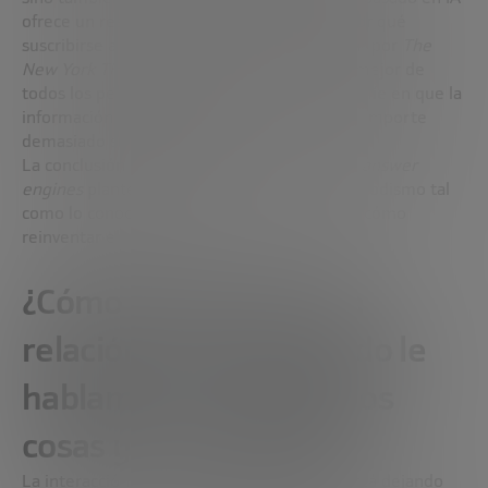
ofrece un resumen eficaz de las noticias, ¿por qué
suscribirse a un único medio? ¿Por qué pagar por
The
New York Times
si una IA puede resumir lo mejor de
todos los periódicos? Mientras el usuario confíe en que la
información es fiable, es probable que no le importe
demasiado su procedencia.
La conclusión es inquietante: el auge de los
answer
engines
plantea un desafío estructural al periodismo tal
como lo conocemos. Y aún nadie tiene claro cómo
reinventar el modelo.
¿Cómo cambia nuestra
relación con la IA cuando le
hablamos, le mostramos
cosas y nos responde?
La interacción con la inteligencia artificial está dejando