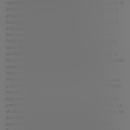
responde con realismo. Reconoce que muchos roles en el
ámbito del trabajo del conocimiento —como analistas o
programadores— están ya viéndose desplazados.
Especialmente, si tu trabajo consiste en leer, escribir o
analizar datos frente a una pantalla.
Pero también identifica profesiones más resistentes.
Todo lo que implique contacto humano o físico directo
tiene muchas más posibilidades de mantenerse. En
sanidad, por ejemplo, Kahn ve imprescindible la figura
del personal médico. Los doctores y enfermeras seguirán
siendo clave, aunque cuenten con el apoyo de
herramientas de IA para leer escáneres, redactar
informes o diseñar tratamientos. El acto de cuidar, tocar
y acompañar a un paciente sigue siendo profundamente
humano.
Algo similar ocurre en la enseñanza. Kahn cree que los
profesores no serán reemplazados, sino aumentados. La
IA ofrecerá tutores personalizados a los alumnos, pero los
docentes seguirán siendo esenciales para guiar el
aprendizaje, resolver conflictos y generar confianza.