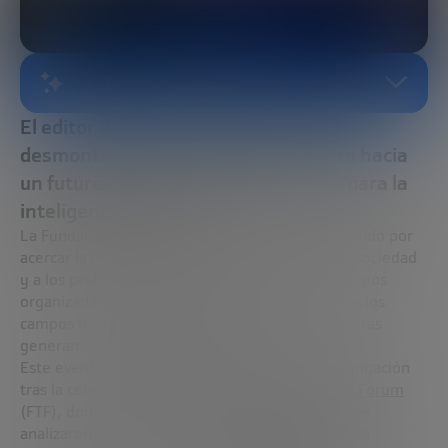
RESUMEN GENERADO POR IA
El editor de IA en Fortune Magazine
desmonta el ruido mediático y apunta hacia
un futuro más útil, seguro y humano para la
inteligencia artificial
La Fundación Innovación Bankinter sigue apostando por
acercar la innovación que marcará el futuro a la sociedad
y a los profesionales. Dentro de esta misión, hemos
organizado un nuevo webinar dedicado a uno de los
campos más transformadores y que más preguntas
generan: la
inteligencia artificial
.
Este evento se enmarca en nuestro ciclo de divulgación
tras la celebración del penúltimo
Future Trends Forum
(FTF), donde más de 40 expertos internacionales
analizaron el auge de la
IA física (
Embodied AI
)
-la