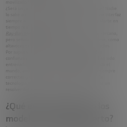
movilizado más de 6.000 millones de dólares.
¿Será un pin, unas gafas o un altavoz inteligente? Nadie
lo sabe aún, pero el objetivo está claro: crear una interfaz
siempre activa, capaz de ver lo que tú ves y ayudarte en
tiempo real. Kahn menciona las
Ray-Ban Meta Smart Glasses
como un ejemplo cercano,
pero señala que hay otras opciones sobre la mesa, como
altavoces tipo Alexa o nuevos dispositivos portátiles.
Por supuesto, esto abre nuevas preguntas sobre
confianza y fiabilidad. Aunque estos sistemas han sido
entrenados con manuales, vídeos y libros de todo el
mundo, aún está por ver si sus respuestas son siempre
correctas y seguras. Al final, como dice Kahn, “la
tecnología puede ser asombrosa, pero seguimos sin
resolver del todo el problema de la confianza”.
¿Qué está en juego con los
modelos de código abierto?