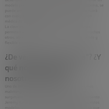
modelo por cada subtarea; ahora, con un solo sistema, se
puede anticipar cómo cualquier molécula interactuará
con cualquier proteína, acelerando la investigación
médica de forma radical.
La clave está en la transferibilidad. Estos modelos
permiten aplicar lo aprendido en un contexto a muchos
otros, abriendo una nueva etapa de progreso rápido y
flexible en la IA.
¿De verdad la IA “razona”? ¿Y
qué nos enseña sobre
nosotros mismos?
Uno de los avances más fascinantes -y también más
malinterpretados- en inteligencia artificial es el
surgimiento de los llamados
modelos de razonamiento
.
Jeremy Kahn aclara que, aunque se les llama así, estos
modelos no piensan como lo haría una persona. Lo que