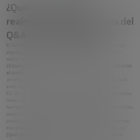
¿Quién se beneficia
realmente de la IA? Claves del
Q&A con Jeremy Kahn
El turno de preguntas del público cerró el webinar con
algunas de las cuestiones más complejas y urgentes
sobre el impacto de la inteligencia artificial:
¿Estamos democratizando la inteligencia o concentrando
el poder?
Jeremy reconoció que, por ahora, el desarrollo de la IA
está muy concentrado en unas pocas empresas de
EE. UU. y China. Sin embargo, también destacó ejemplos
reales de personas que han aprovechado estas
herramientas para emprender o acceder a conocimientos
antes inalcanzables. La IA puede democratizar el
conocimiento, sí, pero aún persiste la duda: ¿compensa
eso el poder acumulado por los gigantes tecnológicos?
¿Qué pasa si los sistemas de IA empiezan a ignorar la