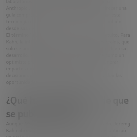
laboratorios -como OpenAI, Google DeepMind o
Anthropic-, decidió usar su experiencia para ofrecer una
guía comprensible. Su objetivo: ayudar a pensar esta
tecnología no solo desde sus promesas, sino también
desde sus riesgos.
El término “manual de supervivencia” no es gratuito. Para
Kahn, la inteligencia artificial conlleva riesgos reales, que
solo se pueden evitar si diseñamos y regulamos bien su
desarrollo. Pero no es un alarmista: se define como un
optimista pragmático. Cree que la IA puede generar
impactos muy positivos, siempre que tomemos
decisiones informadas y urgentes para aprovechar las
oportunidades y esquivar los peligros.
¿Qué ha cambiado desde que
se publicó el libro?
Aunque
Mastering AI
aún no ha cumplido un año, Jeremy
Kahn afirma que muchas de las tendencias que anticipó