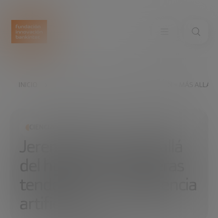
INICIO
EXPLORA
LEER
JEREMY KAHN – MÁS ALLÁ DE
CIENCIA Y TECNOLOGÍA
Jeremy Kahn – Más allá
del hype: las verdaderas
tendencias en inteligencia
artificial