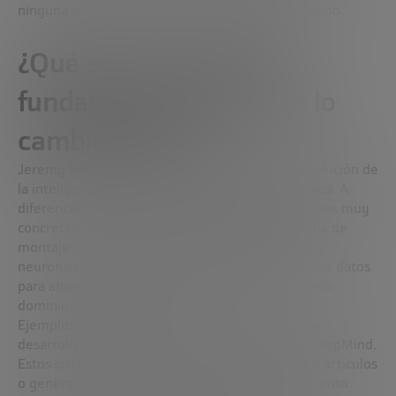
ninguna máquina puede sustituir el vínculo humano.
¿Qué son los modelos
fundacionales y por qué lo
cambian todo?
Jeremy Kahn explica un concepto clave en la evolución de
la inteligencia artificial: los
modelos fundacionales
. A
diferencia de las primeras IA, diseñadas para tareas muy
concretas -como detectar defectos en una cadena de
montaje-, los modelos fundacionales son redes
neuronales entrenadas con grandes volúmenes de datos
para abordar múltiples tareas dentro de un mismo
dominio incluso en varios.
Ejemplos conocidos son los modelos de lenguaje
desarrollados por OpenAI, Anthropic o Google DeepMind.
Estos sistemas pueden escribir poemas, resumir artículos
o generar código sin necesidad de un entrenamiento