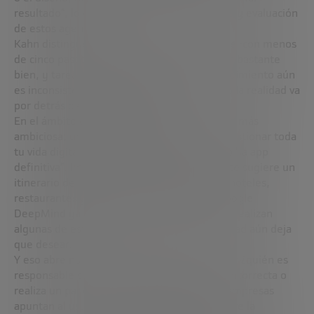
resultado”, lo que dificulta el entrenamiento y evaluación
de estos agentes.
Kahn distingue entre tareas de corto alcance -con menos
de cinco pasos- donde los agentes funcionan bastante
bien, y tareas más complejas, donde su rendimiento aún
es inconsistente. La tecnología avanza, pero la realidad va
por detrás de las expectativas.
En el ámbito del consumidor, la visión es aún más
ambiciosa: un asistente personal capaz de gestionar toda
tu vida digital. Bill Gates lo ha descrito como “la app
definitiva”. Imagina un sistema que no solo te sugiere un
itinerario de viaje, sino que reserva vuelos, hoteles,
restaurantes y entradas a museos por ti. Google
DeepMind ya ha presentado prototipos que realizan
algunas de estas acciones, aunque su fiabilidad aún deja
que desear.
Y eso abre nuevas preguntas legales y éticas: ¿quién es
responsable si un agente hace una reserva incorrecta o
realiza un pago equivocado? Por ahora, las empresas
apuntan al usuario. También hay debate sobre la