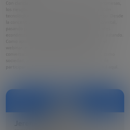
Con claridad y datos, Jeremy Kahn repasó las promesas,
los riesgos y las grandes incógnitas de la revolución
tecnológica más trascendental de nuestro tiempo. Desde
la concentración de poder hasta el impacto ambiental,
pasando por los dilemas éticos y las oportunidades
económicas, el debate está abierto. Y lo seguirá estando.
Como apuntó Frances Stead Sellers al despedir el
webinar, el interés del público fue enorme. La
conversación con Kahn dejó claro que estamos, como
sociedad, ante decisiones críticas. Es momento de
participar activamente en este futuro que ya está aquí.
Jeremy Kahn