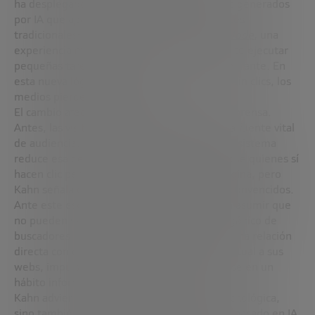
ha desplegado sus
AI Overviews
-resúmenes generados
por IA que aparecen por encima de los enlaces
tradicionales- y, más recientemente, el
AI Mode
, una
experiencia más avanzada que incluso permite ejecutar
pequeñas tareas, como reservar en un restaurante. En
esta nueva lógica, no hay enlaces visibles. Y sin clics, los
medios pierden visibilidad.
El cambio afecta al modelo de negocio de la prensa.
Antes, las visitas desde Google suponían una fuente vital
de audiencia. Ahora, la respuesta directa del sistema
reduce esa dependencia. Google defiende que quienes sí
hacen clic permanecen más tiempo en la página, pero
Kahn señala que muchos editores no están convencidos.
Ante este escenario, los medios empiezan a asumir que
no pueden seguir confiando en el tráfico orgánico de
buscadores. La prioridad ahora es construir una relación
directa con el lector: fomentar el acceso habitual a sus
webs, impulsar las suscripciones y convertirse en un
hábito informativo diario. Pero no será fácil.
Kahn advierte que la amenaza no es solo tecnológica,
sino también de percepción. Si un asistente basado en IA