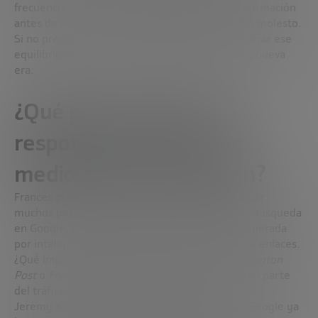
frecuencia con la que el agente debe pedir confirmación
antes de actuar. Si pregunta demasiado, resulta molesto.
Si no pregunta nada, puede equivocarse. Encontrar ese
equilibrio será uno de los grandes retos de esta nueva
era.
¿Qué pasa cuando la IA
responde antes que los
medios de comunicación?
Frances plantea una preocupación compartida por
muchos periodistas: cada vez más, al hacer una búsqueda
en Google, el usuario obtiene una respuesta generada
por inteligencia artificial en lugar de una lista de enlaces.
¿Qué implica esto para medios como
The Washington
Post
o
Fortune
, cuya audiencia dependía en gran parte
del tráfico derivado de esas búsquedas?
Jeremy Kahn confirma que el impacto es real. Google ya