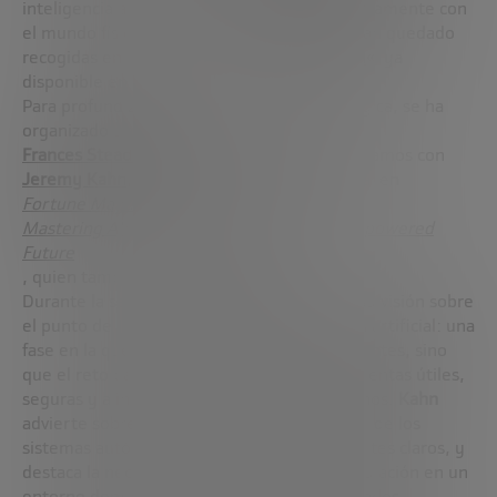
inteligencia artificial que ya interactúa directamente con
el mundo físico-. Las conclusiones del FTF han quedado
recogidas en nuestro informe
«
Embodied AI
«
, ya
disponible en la web​.
Para profundizar en esta revolución tecnológica, se ha
organizado un webinar conducido por
Frances Stead-Sellers
, en el que hemos contamos con
Jeremy Kahn
, Editor de Inteligencia Artificial en
Fortune Magazine
y autor del libro
Mastering AI: A Survival Guide to Our Superpowered
Future
, quien también
participó en el FTF
.
Durante la sesión,
Jeremy Kahn
comparte su visión sobre
el punto de inflexión que vive la inteligencia artificial: una
fase en la que ya no basta con modelos potentes, sino
que el reto pasa por convertirlos en herramientas útiles,
seguras y alineadas con los intereses humanos.
Kahn
advierte sobre el riesgo de perder el control de los
sistemas autónomos si no se establecen límites claros, y
destaca la necesidad de transparencia y regulación en un
entorno dominado por grandes actores privados.