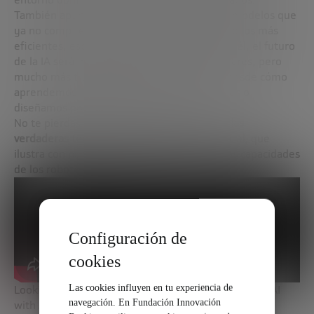
También apunta a una nueva generación de modelos que
ya no compiten por ser los más grandes, sino los más
eficientes, especializados y adaptables. Para él, el futuro
de la IA será menos espectacular en los titulares, pero
mucho más transformador en lo cotidiano: desde cómo
aprendemos hasta cómo tomamos decisiones o
diseñamos políticas públicas.
No te pierdas el webinar
Más allá del hype: las
verdaderas tendencias en inteligencia artificial
, que
ilustra con numerosos vídeos impactantes las capacidades
de los robots (en inglés):
Configuración de
cookies
Las cookies influyen en tu experiencia de
Looking Past the Hype: What’s Really Happening in AI
navegación. En Fundación Innovación
with Jeremy Kahn