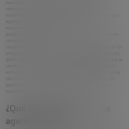
neuronas artificiales se activan ante determinados
conceptos. Lo interesante es que los modelos
multilingües tienden a agrupar conceptos similares -por
ejemplo, la idea de “madre” o “fuego”-
independientemente del idioma. Esto sugiere que
pueden estar construyendo una forma de conocimiento
conceptual universal.
¿Implica esto que los humanos también pensamos así? Es
una posibilidad. La hipótesis de una gramática universal,
defendida durante décadas por
Noam Chomsky
, vuelve al
centro del debate gracias a estos hallazgos. Aunque la
estructura de las redes neuronales artificiales no replica
cómo funciona el cerebro humano, sí están revelando
patrones comunes que podrían ser compartidos con
nuestra forma de entender el mundo.
¿Qué está pasando con los
agentes de IA?