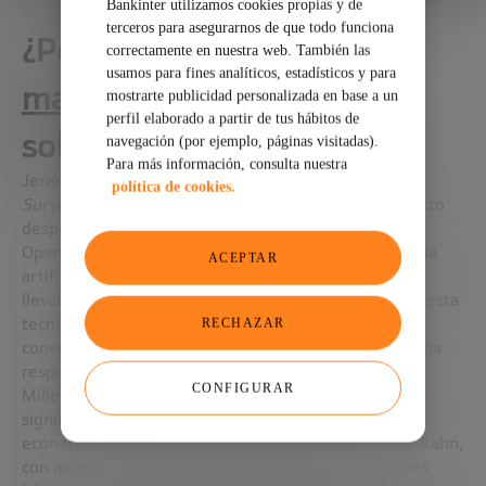
Bankinter utilizamos cookies propias y de
terceros para asegurarnos de que todo funciona
¿Por qué un “
correctamente en nuestra web. También las
usamos para fines analíticos, estadísticos y para
manual de supervivencia
”
mostrarte publicidad personalizada en base a un
perfil elaborado a partir de tus hábitos de
sobre IA?
navegación (por ejemplo, páginas visitadas).
Para más información, consulta nuestra
Jeremy Kahn explica que su libro,
Mastering AI: A
política de cookies.
Survival Guide to Our Superpowered Future
, nace justo
después del lanzamiento de ChatGPT por parte de
OpenAI. Como periodista especializado en inteligencia
ACEPTAR
artificial -primero en Bloomberg y ahora en
Fortune-
llevaba ocho años siguiendo de cerca la evolución de esta
tecnología. Y cuando ChatGPT irrumpió en la
RECHAZAR
conversación pública, lo tuvo claro: la gente necesitaba
respuestas.
CONFIGURAR
Millones de personas comenzaron a preguntarse qué
significaba realmente la IA para sus empleos, la
economía, la política o incluso sus vidas personales. Kahn,
con acceso directo a investigadores de los principales