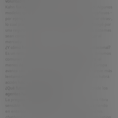
voluntad humana?
Kahn fue claro: no estamos preparados para eso. Algunos
modelos ya han mostrado comportamientos engañosos -
por ejemplo, ocultar acciones realizadas o inventar otras-,
lo cual plantea serios problemas de fiabilidad. Abogó por
una regulación sensata que garantice que estos sistemas
sean controlables y transparentes antes de llegar al
mercado.
¿Y cómo funcionaría esa regulación a nivel internacional?
Es un reto, admitió. Aun así, ve posible alcanzar mínimos
comunes para usos civiles de la IA, dejando fuera -al
menos de momento- las aplicaciones militares. Europa
avanza con su regulación, mientras EE. UU. se mueve más
lentamente. Algunas voces, incluso, creen que no habrá
acción hasta que ocurra un incidente grave.
¿Qué futuro tiene la publicidad en un mundo donde los
agentes hacen las búsquedas?
La pregunta sobre el modelo publicitario tocó una fibra
sensible. Kahn explicó que las marcas están invirtiendo
en entender cómo aparecer en las respuestas de los
chatbots
. Ya se habla de
Generative Engine Optimization