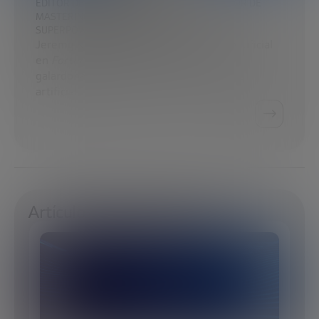
EDITOR DE IA EN FORTUNE MAGAZINE Y AUTOR DE
MASTERING AI: A SURVIVAL GUIDE TO OUR
SUPERPOWERED FUTURE
Jeremy Kahn es Editor de Inteligencia Artificial
en
Fortune Magazine
y un periodista
galardonado especializado en inteligencia
artificial…
Artículos de Jeremy Kahn