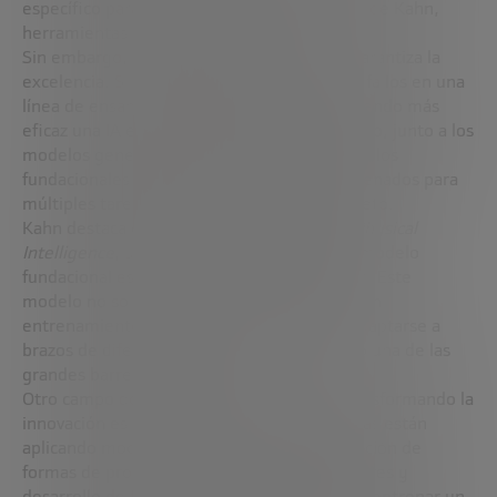
específico para cada tarea. Son, en palabras de Kahn,
herramientas “de propósito general”.
Sin embargo, esa versatilidad no siempre garantiza la
excelencia. Si una empresa quiere detectar fallos en una
línea de ensamblaje, probablemente siga siendo más
eficaz una IA entrenada solo para eso. Por eso, junto a los
modelos generalistas, están surgiendo modelos
fundacionales especializados: sistemas entrenados para
múltiples tareas dentro de un ámbito concreto.
Kahn destaca el caso de la ya mencionada
Physical
Intelligence
, una startup que ha creado un modelo
fundacional específico para brazos robóticos. Este
modelo no solo reconoce distintos objetos sin
entrenamiento adicional, sino que puede adaptarse a
brazos de diferentes fabricantes, superando una de las
grandes barreras del sector.
Otro campo donde estos modelos están transformando la
innovación es la medicina. Empresas pioneras están
aplicando modelos fundacionales a la predicción de
formas de proteínas, interacciones moleculares y
desarrollo de fármacos. Antes se necesitaba entrenar un