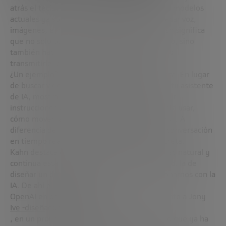
atrás el teclado. Jeremy Kahn explica que los modelos
actuales ya son
multimodales
: pueden procesar voz,
imágenes, e incluso vídeo en tiempo real. Eso significa
que no solo puedes preguntar algo por escrito, sino
también hablar con la IA, mostrarle una foto o
transmitirle lo que estás viendo en directo.
¿Un ejemplo? Imagínate reparando tu bicicleta. En lugar
de buscar vídeos en YouTube, podrías activar tu asistente
de IA, mostrarle el problema en vídeo y recibir
instrucciones personalizadas: qué herramienta usar,
cómo mover la pieza y qué estás haciendo mal. A
diferencia del vídeo tradicional, esto es una conversación
en tiempo real, adaptada a tu situación concreta.
Kahn destaca que este tipo de interacción más natural y
continua está generando una nueva necesidad: la de
diseñar un dispositivo específico para relacionarnos con la
IA. De ahí el interés de
OpenAI en desarrollar un hardware propio junto a Jony
Ive -diseñador del iPhone-
, en un proyecto todavía muy reservado pero que ya ha