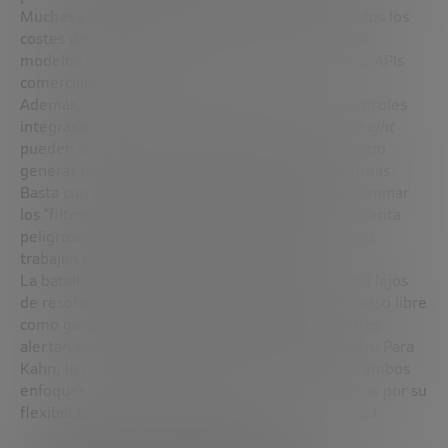
Muchas empresas descubren que, una vez sumados los
costes de hardware y mantenimiento, operar con
modelos propios puede salir más caro que utilizar APIs
comerciales.
Además, existe un riesgo importante: sin los controles
integrados de los modelos cerrados, los
open weight
pueden ser modificados para usos maliciosos, como
generar malware o instrucciones para fabricar armas.
Basta con conocimientos técnicos básicos para eliminar
los “filtros” y convertir un modelo en una herramienta
peligrosa. Esto preocupa especialmente a quienes
trabajan en gobernanza y seguridad de IA.
La batalla entre modelos abiertos y cerrados está lejos
de resolverse. Mientras algunos defienden el acceso libre
como garantía de innovación y transparencia, otros
alertan sobre los riesgos de su uso sin supervisión. Para
Kahn, lo más probable es que el futuro combine ambos
enfoques: empresas que utilicen modelos abiertos por su
flexibilidad y cerrados por su robustez y seguridad.