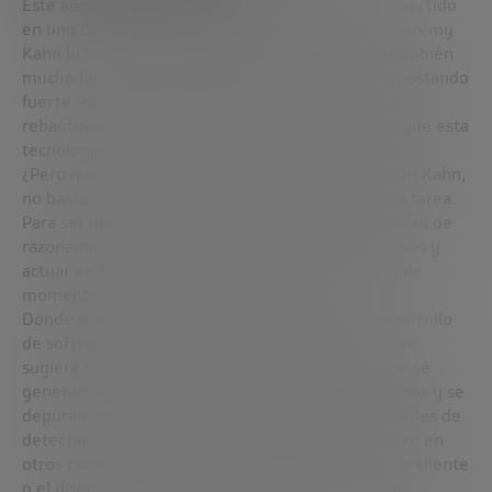
Este año, el concepto de
agentes de IA
se ha convertido
en uno de los grandes protagonistas del sector. Jeremy
Kahn lo tiene claro: hay mucho potencial, pero también
mucho hype. Empresas como Salesforce están apostando
fuerte -hasta el punto de que estuvieron cerca de
rebautizarse como “AgentForce”- convencidas de que esta
tecnología transformará los procesos de negocio.
¿Pero qué es exactamente un agente de IA? Según Kahn,
no basta con que sea un asistente que realiza una tarea.
Para ser un verdadero agente, debe tener capacidad de
razonamiento, ejecutar procesos de múltiples pasos y
actuar de forma relativamente autónoma. Y eso, de
momento, funciona solo a medias.
Donde sí está habiendo impacto real es en el desarrollo
de software. Gracias a estos agentes, ya no solo se
sugiere código como con
GitHub Copilot
, sino que se
generan aplicaciones completas, se realizan pruebas y se
depuran errores. En este ámbito, los fallos son fáciles de
detectar: si el código no compila, no funciona. Pero en
otros contextos, como el marketing, la atención al cliente
o el diseño, no siempre está claro qué es un “mal