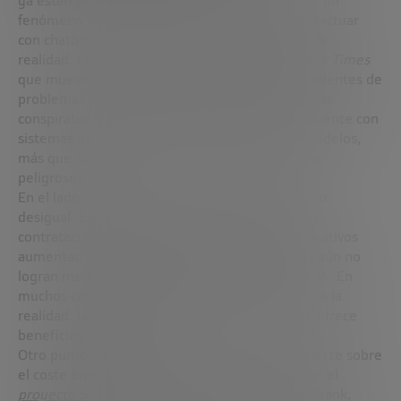
ya están ocurriendo. Entre los aciertos, destaca un
fenómeno inquietante: personas que, tras interactuar
con chatbots, empiezan a perder el sentido de la
realidad. Cita un reportaje reciente del
New York Times
que muestra cómo algunos usuarios -sin antecedentes de
problemas mentales- acaban atrapados en teorías
conspirativas y delirios tras conversar repetidamente con
sistemas de IA. El tono convincente de estos modelos,
más que sus respuestas en sí, es lo que los hace
peligrosos.
En el lado económico, Kahn confirma un impacto
desigual. Empresas de software ya reducen sus
contrataciones alegando que los modelos generativos
aumentan la productividad, mientras que otras aún no
logran medir el retorno real de su inversión en IA. En
muchos casos, el entusiasmo inicial se enfrenta a la
realidad: la tecnología es costosa y no siempre ofrece
beneficios inmediatos.
Otro punto clave es la sostenibilidad. Kahn advierte sobre
el coste energético de la IA, con iniciativas como el
proyecto Stargate
-una alianza de OpenAI, SoftBank,