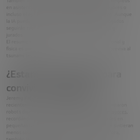
También menciona como menos expuestos los empleos
en asistencia social, el cuidado de personas mayores o
incluso el ejercicio del derecho en los tribunales. Aunque
la IA pueda revisar documentos legales, los abogados
seguirán representando a personas ante jueces y
jurados.
El resumen es claro: cuanto más humana, relacional y
física es una profesión, más probable es que sobreviva al
tsunami tecnológico.
¿Estamos preparados para
convivir con robots?
Jeremy Kahn retoma el foro que organizamos
recientemente sobre
Embodied AI
. Allí se presentaron
robots diseñados para
acompañar a personas mayores
,
recordándoles tomar su medicación, ayudándoles en
pequeñas tareas y, sobre todo, haciendo que se sintieran
menos solas. La experiencia, aunque prometedora,
también le genera dudas.