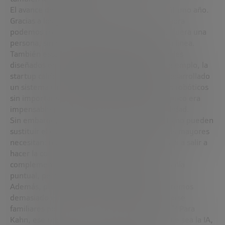
El avance de la IA física ha sido notable en el último año.
Gracias a los grandes modelos de lenguaje, ahora
podemos comunicarnos con un robot como si fuera una
persona, sin necesidad de programarlo línea a línea.
También están surgiendo modelos fundacionales
diseñados específicamente para robots. Por ejemplo, la
startup californiana
Physical Intelligence
ha desarrollado
un sistema capaz de controlar distintos brazos robóticos
sin importar su fabricante, lo que hasta hace poco era
impensable por las limitaciones de compatibilidad.
Sin embargo, Kahn pone límites. Estos robots no pueden
sustituir el cuidado físico que muchas personas mayores
necesitan: no ayudan a levantarse de la cama ni a salir a
hacer la compra. En el mejor de los casos, son
complementos que alivian tareas y dan compañía
puntual, pero no reemplazan a una persona.
Además, plantea un dilema ético: ¿nos apoyaremos
demasiado en estos robots? ¿Dejarán de visitarse
familiares porque “ya tienen con quién hablar”? Para
Kahn, ese riesgo es real. Por muy avanzada que sea la IA,