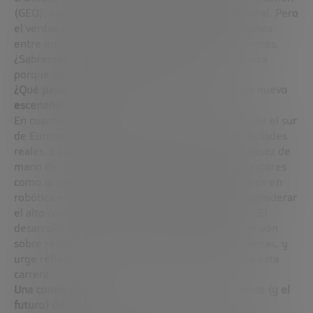
(GEO), una especie de evolución del SEO tradicional. Pero
el verdadero riesgo es que los acuerdos publicitarios
entre empresas y plataformas no sean transparentes.
¿Sabremos si un agente nos recomienda una marca
porque es buena o porque ha pagado?
¿Qué papel puede jugar el sur de Europa en este nuevo
escenario?
En cuanto al impacto regional, Jeremy destacó que el sur
de Europa -y España en particular- tiene oportunidades
reales. La IA puede mitigar los problemas de escasez de
mano de obra y envejecimiento poblacional, y sectores
como la agricultura podrían beneficiarse del avance en
robótica en la próxima década. Eso sí, hay que considerar
el alto consumo energético de estas tecnologías. El
desarrollo de data centers ya está generando presión
sobre recursos como el agua en zonas cálidas y secas, y
urge reflexionar sobre los costes ambientales de esta
carrera.
Una conversación imprescindible sobre el presente (y el
futuro) de la IA