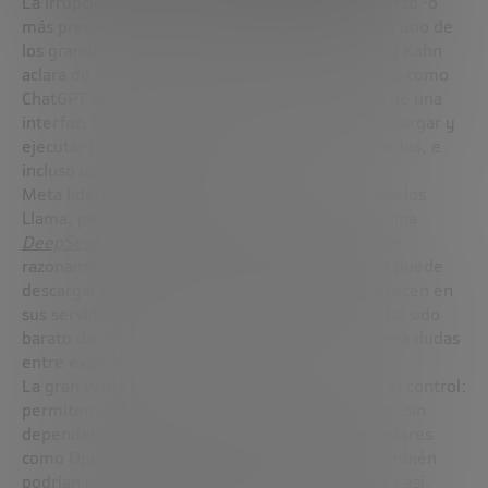
La irrupción de los modelos de IA de código abierto -o
más precisamente,
open weight models-
ha sido uno de
los grandes movimientos del último año. Jeremy Kahn
aclara de entrada la diferencia: mientras modelos como
ChatGPT son cerrados y solo accesibles a través de una
interfaz, los modelos
open weight
permiten descargar y
ejecutar directamente sus parámetros, modificarlos, e
incluso usarlos sin conexión.
Meta lidera esta corriente con su familia de modelos
Llama, pero no está sola. En enero, la startup china
DeepSeek
lanzó R1, un modelo con capacidad de
razonamiento (
chain of thought
) que cualquiera puede
descargar y utilizar gratuitamente. Incluso lo ofrecen en
sus servidores sin coste. DeepSeek afirma que ha sido
barato de entrenar, aunque esa afirmación genera dudas
entre expertos.
La gran ventaja de los modelos
open weight
es el control:
permiten adaptar la IA a necesidades específicas, sin
depender de las condiciones o tarifas de proveedores
como OpenAI, Google o Anthropic. En teoría, también
podrían ser más económicos. Pero no siempre es así.