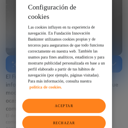
Configuración de
cookies
Las cookies influyen en tu experiencia de
navegación. En Fundación Innovación
Bankinter utilizamos cookies propias y de
terceros para asegurarnos de que todo funciona
correctamente en nuestra web. También las
usamos para fines analíticos, estadísticos y para
RESUMEN GENERADO POR IA
mostrarte publicidad personalizada en base a un
perfil elaborado a partir de tus hábitos de
navegación (por ejemplo, páginas visitadas).
El Future Trends Forum presenta su XXXI
Para más información, consulta nuestra
informe sobre tendencias de innovación que
política de cookies.
modificarán el futuro cercano, en esta
ocasión sobre las oportunidades de la
ACEPTAR
comercialización del espacio.
El desarrollo tecnológico está facilitando una nueva
comercialización del espacio, tendencia cuyas
RECHAZAR