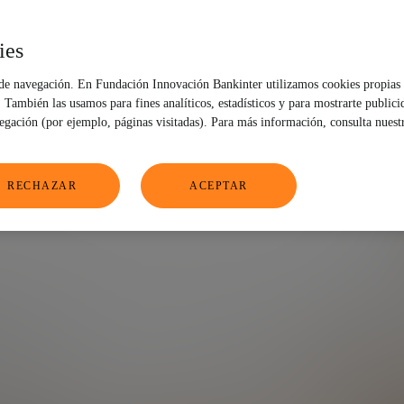
ies
 de navegación. En Fundación Innovación Bankinter utilizamos cookies propias 
También las usamos para fines analíticos, estadísticos y para mostrarte publici
vegación (por ejemplo, páginas visitadas). Para más información, consulta nuest
RECHAZAR
ACEPTAR