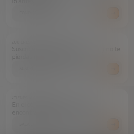
lo antes posible.
CONTÁCTANOS
¿QUIERES ESTAR SIEMPRE AL DÍA?
Suscríbete a nuestra newsletter y no te
pierdas ninguna novedad
SUSCRÍBETE
¿TIENES ALGUNA DUDA?
En el centro de prensa podrás
encontrar todo lo que necesitas.
SALA DE PRENSA