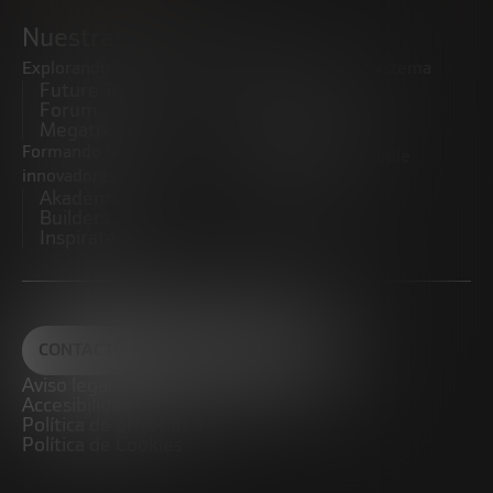
Nuestras iniciativas
Explorando tendencias
Impulsando el ecosistema
Future Trends
emprendedor
Forum
Startups
Megatrends
Observatorio
Formando futuros
Promoviendo el middle
innovadores
market
Akademia Future
CRE100DO
Builders
Inspiratech
CONTACTO
Aviso legal
Accesibilidad
Política de privacidad
Política de Cookies