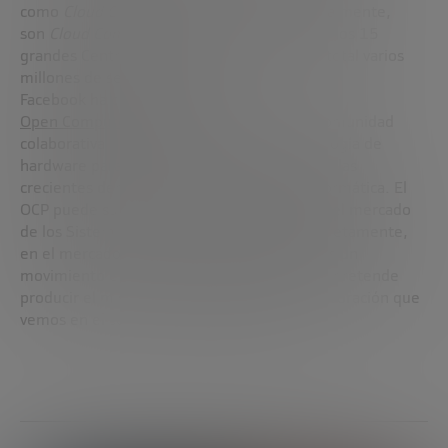
como
Cloud Computing
pero que, conceptualmente,
son
Cloud Computing
. Facebook tiene al menos 15
grandes Centros de Datos que albergan en total varios
millones de servidores.
Facebook ha creado e impulsa el
Open Compute Project (OCP)
, que es una comunidad
colaborativa enfocada en rediseñar la tecnología de
hardware para soportar de manera eficiente las
crecientes demandas de infraestructura informática. El
OCP puede suponer una revolución dentro del mercado
de los Sistemas de Información y, más concretamente,
en el mercado del
Cloud Computing
, pues es un
movimiento en el espacio del hardware que pretende
producir el mismo tipo de creatividad y colaboración que
vemos en el software de código abierto.