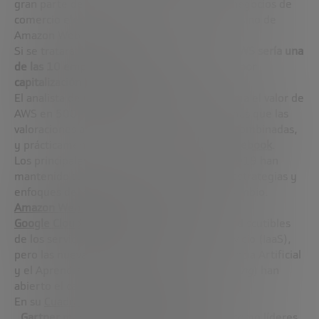
gran parte de ese valor no proviene de sus negocios de
comercio electrónico, medios o dispositivos, sino de
Amazon Web Services (AWS).
Si se tratara de un negocio independiente,
AWS sería una
de las 10 empresas más grandes del mundo por
capitalización bursátil
.
El analista de
Cowen
,
John Blackledge
, estima el valor de
AWS en 500 mil millones de euros. Eso es más que las
valoraciones actuales de IBM, Oracle y SAP, combinadas,
y prácticamente lo mismo que el valor de
Facebook
.
Los principales proveedores de la nube en 2019 han
mantenido sus posiciones, pero los temas, estrategias y
enfoques del mercado están en constante cambio.
Amazon Web Services
,
Microsoft Azure
y
Google Cloud Platform
son los tres líderes indiscutibles
de los servicios de infraestructura como servicio (IaaS),
pero las nuevas tecnologías como la Inteligencia Artificial
y el Aprendizaje Automático (
Machine Learning
) han
abierto el campo a otros jugadores.
En su
Cuadrante Mágico mundial IaaS 2019
,
Gartner
marca a
AWS
,
Microsoft
y
Google
como líderes