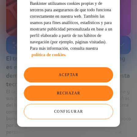
Bankinter utilizamos cookies propias y de
terceros para asegurarnos de que todo funciona
correctamente en nuestra web. También las
usamos para fines analíticos, estadísticos y para
mostrarte publicidad personalizada en base a un
perfil elaborado a partir de tus hábitos de
navegación (por ejemplo, páginas visitadas).
RESUMEN GENERADO POR IA
Para más información, consulta nuestra
política de cookies.
El tamaño del mercado del Cloud Computing
es enorme y sigue creciendo, lo que
demuestra la capacidad de expansión de esta
ACEPTAR
tecnología.
El tamaño del mercado de
Cloud Computing
es enorme y
RECHAZAR
sus proveedores siguen creciendo. Veamos algunas cifras
del líder del mercado: Amazon es actualmente la tercera
compañía más grande del mundo por capitalización
CONFIGURAR
bursátil, alrededor de 900 mil millones de euros, un poco
por debajo de Apple y de Microsoft. Lo que algunas
personas pueden encontrar sorprendente es que una