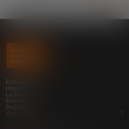
Explora
Impacto
La fundación
Eventos
Podcast
Web Bankinter