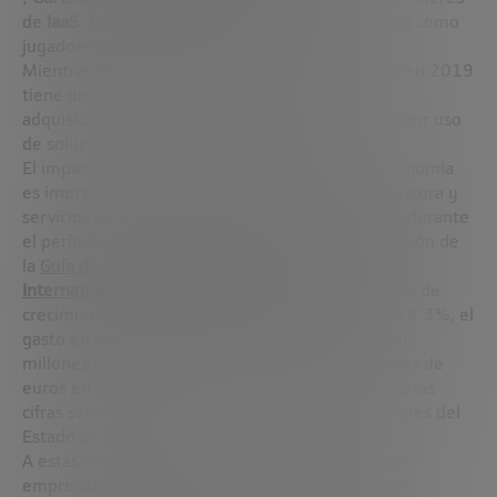
de
IaaS
.
Oracle
,
Alibaba Cloud
e
IBM
se presentan como
jugadores de nicho.
Mientras tanto, el mercado de
Cloud Computing
en 2019
tiene un giro decididamente
Multicloud
, con la
adquisición por parte de
IBM
de
Red Hat
y el mayor uso
de soluciones de
código abierto
.
El impacto del
Cloud Computing
dentro de la economía
es impresionante: El gasto mundial en infraestructura y
servicios de nube pública se duplicará con creces durante
el período 2019-2023, según la última actualización de
la
Guía de gastos de servicios de nube pública
de
International Data Corporation (IDC)
. Con una tasa de
crecimiento anual compuesta de cinco años del 22.3%, el
gasto en la nube pública crecerá de unos 200 mil
millones de euros en 2019 a casi 500 mil millones de
euros en 2023. Para hacernos una idea, en 2023 las
cifras serán superiores a los presupuestos generales del
Estado en España.
A estas cifras hay que sumar los presupuestos de
empresas como
Facebook
, que no se contabilizan