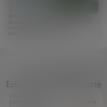
CIENCIA Y TECNOLOGÍA
Qué son las células madre pluripotentes
inducidas (iPS) y por qué están
transformando la medicina
¿Qué necesitas?
Estamos aquí para ayudarte
¿TIENES ALGUNA DUDA?
Contáctanos e intentaremos resolverla