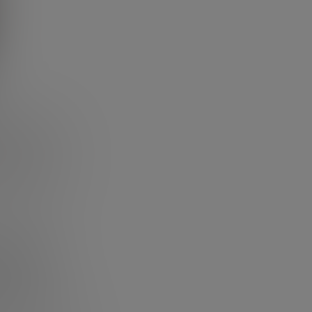
 caída del 3%
un
11%
,
buyó entre más
)
, aunque la
cremento en
 alza
to más
ases iniciales,