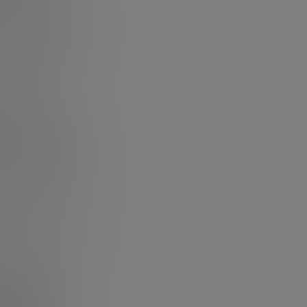
ctos.
eron un
34% y
icamente planas
eraciones
, que
o
. Esta cifra
en.
e siendo
ándose como el
quity + deuda +
 aunque de forma
ñolas?