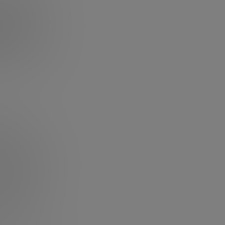
h
y life sciences
ciones,
.
ptados en 140
n
, que destaca
os años
, la venta de
.
ia una mayor
quilibrio entre
pranas, la
adrid, y la
da vez más