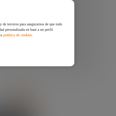
 del
ups
y de terceros para asegurarnos de que todo
dad personalizada en base a un perfil
ra
política de cookies.
COMPARTIR
ESCUCHAR