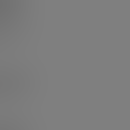
aunque su
ixta
(local +
do una mayor
s
. Aun así, los
nzadas,
JME Ventures
y
en un año, a
(Portugal) y
millones de