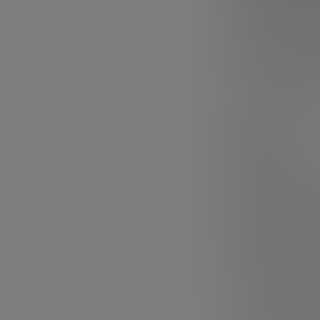
euros
, impulsad
(+290% respect
destacan tambi
Barcelona
se con
operaciones
. L
por la megarro
Exits
En 2025 se reg
anteriores. Dest
vLex
(850 M€) y
Estos datos con
madurez
: hay m
capital local e 
profesionalizaci
implicación acti
competitivo y at