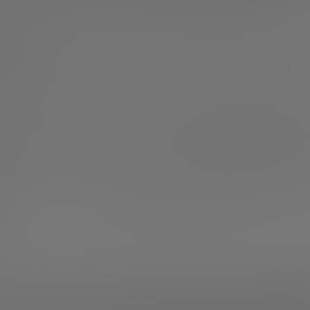
 una tendencia negativa para el arranque de nuevos proye
as rondas de
Series A (1-5M€)
y
Series C (20-50M€)
creci
ivamente, mientras que las
Series B
se mantuvieron práct
da del
3%
.
s
(mayores de 50M€) se mantuvieron estables en
15 op
354 millones de euros
, es decir, el
44% del total invertid
a frente a 2024, cuando representaban el 57% del volum
ción: el venture capital sigu
l
participó en el
70% de todas las operaciones
, consolid
 del ecosistema. También crece el uso de rondas mixtas (e
lica), así como el peso de los fondos públicos y la deuda,
nvierte en las startups espa