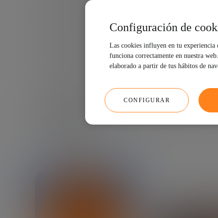
Pre
Configuración de cook
Ob
Las cookies influyen en tu experiencia
funciona correctamente en nuestra web. 
elaborado a partir de tus hábitos de na
CONFIGURAR
22/01/2026
10 MIN