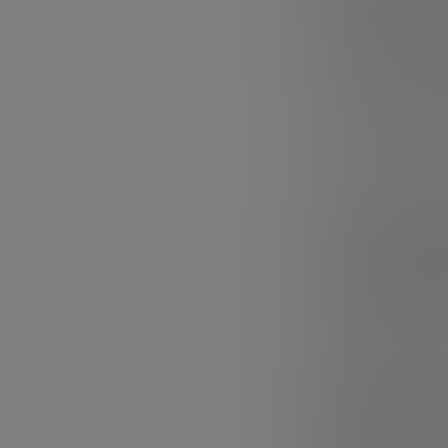
El 49% de las ro
aportación al to
internacional)
a
colaboración ent
La
inversión ext
fondos internac
especialmente a 
Los fon
Entre los fondo
K Fund Leadwin
pesar de ser un 
Andreessen Hor
Sectore
Software
(+493%