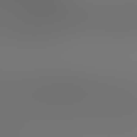
o por el auge de la
inteligencia artificial
. Le siguen
biotec
o a 2024) y
business & productivity
. En número de opera
én
health & wellbeing
, especialmente en fases tempranas
solida como líder del ecosistema, con
1.374 millones ca
e siguen
Madrid
(más de 800M€),
Valencia
y
San Sebastiá
nda de
Multiverse Computing
.
istraron
49
exits
, una cifra prácticamente idéntica a los d
acan la salida a bolsa de
Hotelbeds
(valoración: 2.840 M€)
 la
adquisición de
Wallapop
por parte de Naver
(377 M€)
firman que el ecosistema español de startups avanza hac
ás operaciones, más inversión intermedia y un creciente e
internacional. Aunque persisten retos en las fases más tem
ón del sector, la consolidación de hubs como Barcelona y M
va del
venture capital
extranjero muestran un mercado ca
ractivo.