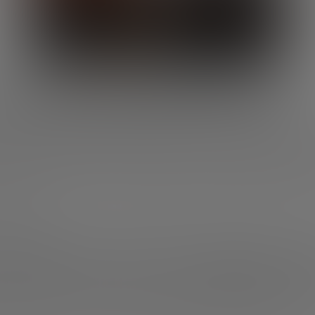
olumen, más operaciones
rtieron
3.108 millones de euros
, lo que supone una
ligera
 anterior. Sin embargo, el número de operaciones creció 
 rondas
. Esta combinación implica que el capital se distri
iendo el tamaño medio de las rondas a
9,4 millones (-14%
tó un 34%
, hasta los
2,14 millones
, lo que sugiere un in
ermedias.
la baja. Series intermedias, al
ase seed
cayeron un
10%
, con solo
89 operaciones
, el da
informe. Es el tercer año consecutivo de descenso en las f