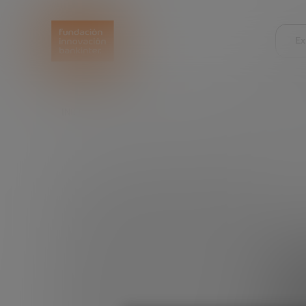
Ex
INICIO
EXPLORA
LEER
STARTUPS EN 2025:
St
v