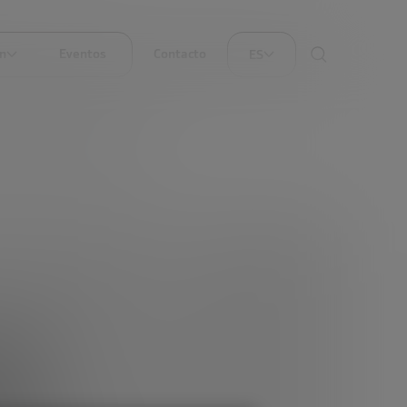
ón
Eventos
Contacto
ES
SERVATORIO DE STARTUPS
nos
o.