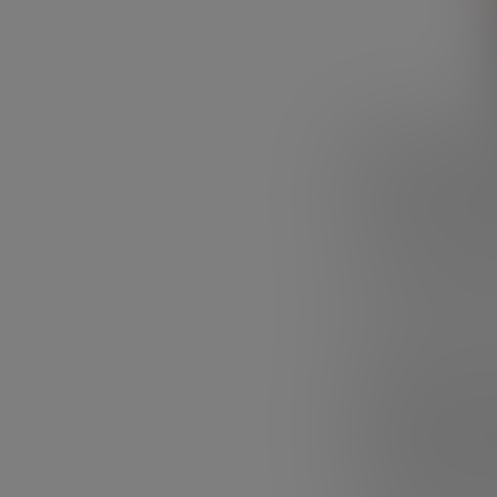
Menos v
En 2025 se invi
respecto al año
alcanzando
376
startups, reduc
mediana aumen
operaciones int
Seed, a 
Las
rondas
en f
preocupante del 