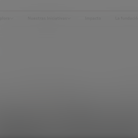
plora
Nuestras Iniciativas
Impacto
La fundaci
 MENOS VOLUMEN, MÁS MÚSCULO. PRESENTAMOS EL INFORME DEL OB
DESARROLLO ECONÓMICO
artups en 2025: me
olumen, más múscul