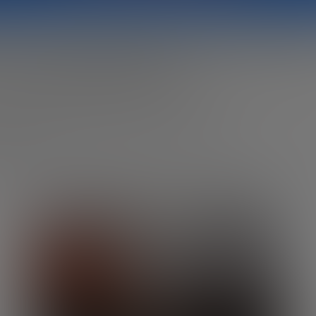
a del ecosistema startup español en 20
IA, venture capital y claves estratégicas
nforme del Observatorio.
bservatorio de Startups
de la Fundación Innovación Bank
tema emprendedor español. En esta edición,
encias de inversión en startups 2025
fue presentado en M
rta
, director del programa de Startups de la Fundación, 
uan Moreno
, director general de la Fundación.
refleja un escenario de ligera corrección en volumen de 
inamismo y consolidación. A continuación, resumimos los 