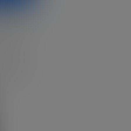
25:
 del futuro,
inter
toma el
adrid por
en un evento
inversión, pero
datos más