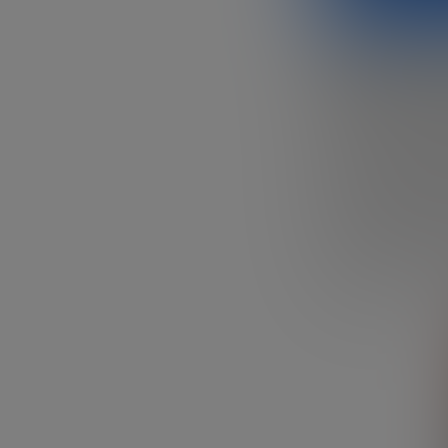
Radiografí
inversión, 
según el i
Un año más, el
O
pulso al ecosis
el informe Tend
José Carlos Hue
conducido por
J
El informe 2025 
con signos de d
relevantes.