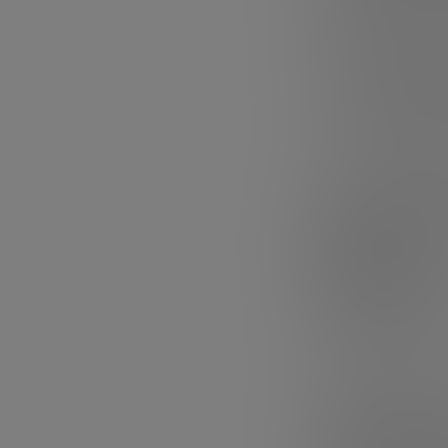
lo que confirma
En contraste, l
un 65%
respect
con una leve caí
Las
megarronda
concentraron
1.
supone una caíd
Financia
clave
El
venture capita
principal motor
financiación púb
más residual.
¿Quién i