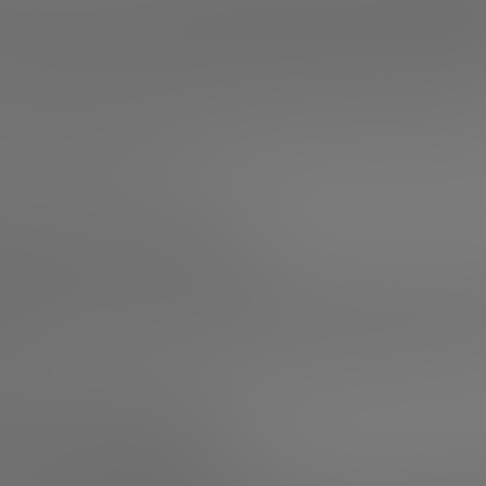
ndas se financió
exclusivamente con inversores locales
, 
tal invertido fue solo del
16,2%
. En cambio, la
inversión m
umentó casi un 200%
, hasta los
1.317 millones
, reflejan
re fondos nacionales e internacionales.
ranjera en solitario
cayó un 46%, hasta los
1.091 millone
ionales siguen siendo mayoritarios en las rondas más ava
partir de las Series C.
dos más activos
s nacionales más activos destacan
Eoniq Fund
,
Draper B1
,
d
, este último con 9 operaciones desplegadas en España 
fondo de 250M$. A nivel internacional, lideran
Shilling VC
owitz
(EE.UU.), con 5 operaciones cada uno.
s y geografía
 respecto a 2024) lidera la inversión sectorial, con
516 