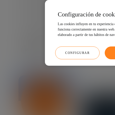
Configuración de cook
Las cookies influyen en tu experiencia
funciona correctamente en nuestra web. 
elaborado a partir de tus hábitos de na
09/10/2023
5 MIN
CONFIGURAR