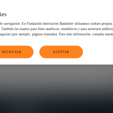
cosmos
ies
 de navegación. En Fundación Innovación Bankinter utilizamos cookies propias 
También las usamos para fines analíticos, estadísticos y para mostrarte publici
vegación (por ejemplo, páginas visitadas). Para más información, consulta nuest
RECHAZAR
ACEPTAR