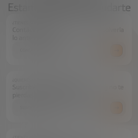
Estamos aquí para ayudarte
¿TIENES ALGUNA DUDA?
Contáctanos e intentaremos resolverla
lo antes posible.
CONTÁCTANOS
¿QUIERES ESTAR SIEMPRE AL DÍA?
Suscríbete a nuestra newsletter y no te
pierdas ninguna novedad
SUSCRÍBETE
¿TIENES ALGUNA DUDA?