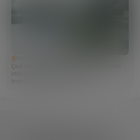
CIENCIA Y TECNOLOGÍA
Qué son las células madre pluripotentes
inducidas (iPS) y por qué están
transformando la medicina
¿Qué necesitas?