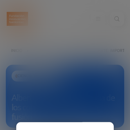
INICIO
EXPLORA
VER
ALBERTO LOARTE: IMPORTANC
CIENCIA Y TECNOLOGÍA
Alberto Loarte: Importancia de
los controles de calidad en
fusión