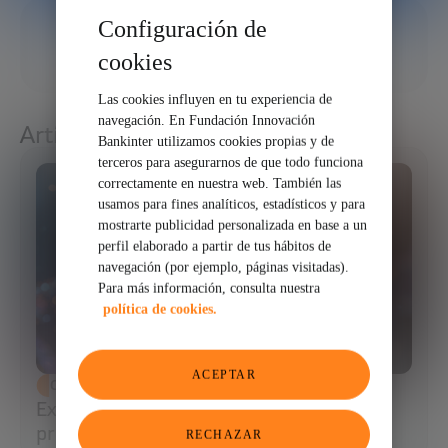
Configuración de
19/12/2025
cookies
COMPARTIR
Las cookies influyen en tu experiencia de
navegación. En Fundación Innovación
Artículos relacionados
Bankinter utilizamos cookies propias y de
terceros para asegurarnos de que todo funciona
correctamente en nuestra web. También las
usamos para fines analíticos, estadísticos y para
mostrarte publicidad personalizada en base a un
perfil elaborado a partir de tus hábitos de
navegación (por ejemplo, páginas visitadas).
Para más información, consulta nuestra
política de cookies.
ACEPTAR
CIENCIA Y TECNOLOGÍA
Extracción de ADN: el primer paso para
programar la biología
RECHAZAR