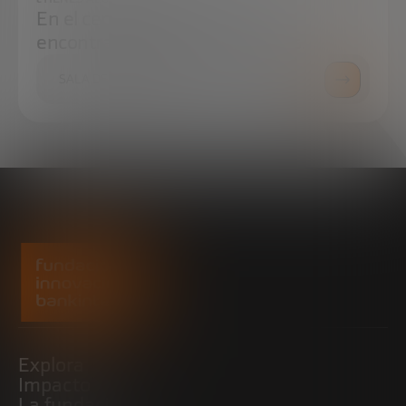
En el centro de prensa podrás
encontrar todo lo que necesitas.
SALA DE PRENSA
Explora
Impacto
La fundación