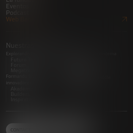
Eventos
Podcast
Web Bankinter
Nuestras iniciativas
Explorando tendencias
Impulsando el ecosistema
Future Trends
emprendedor
Forum
Startups
Megatrends
Observatorio
Formando futuros
Promoviendo el middle
innovadores
market
Akademia Future
CRE100DO
Builders
Inspiratech
CONTACTO