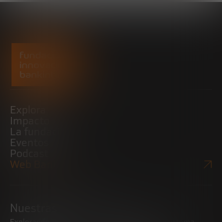
Explora
Impacto
La fundación
Eventos
Podcast
Web Bankinter
Nuestras iniciativas
Explorando tendencias
Impulsando el ecosistema