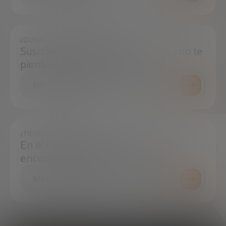
¿QUIERES ESTAR SIEMPRE AL DÍA?
Suscríbete a nuestra newsletter y no te
pierdas ninguna novedad
SUSCRÍBETE
¿TIENES ALGUNA DUDA?
En el centro de prensa podrás
encontrar todo lo que necesitas.
SALA DE PRENSA