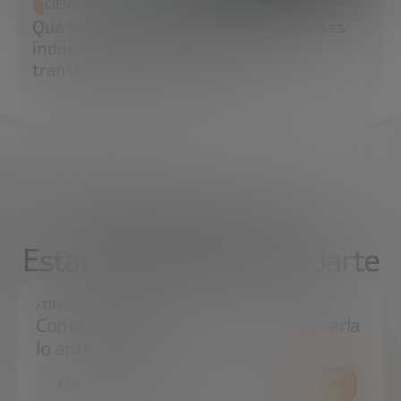
CIENCIA Y TECNOLOGÍA
Qué son las células madre pluripotentes
inducidas (iPS) y por qué están
transformando la medicina
¿Qué necesitas?
Estamos aquí para ayudarte
¿TIENES ALGUNA DUDA?
Contáctanos e intentaremos resolverla
lo antes posible.
CONTÁCTANOS