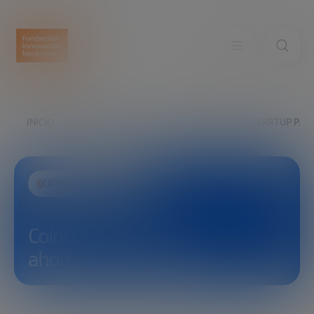
INICIO
EXPLORA
VER
COINSCRAP: LA STARTUP PAR
CIENCIA Y TECNOLOGÍA
Coinscrap: la startup para
ahorrar I David Conde