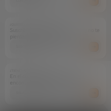
CONTÁCTANOS
¿QUIERES ESTAR SIEMPRE AL DÍA?
Suscríbete a nuestra newsletter y no te
pierdas ninguna novedad
SUSCRÍBETE
¿TIENES ALGUNA DUDA?
En el centro de prensa podrás
encontrar todo lo que necesitas.
SALA DE PRENSA