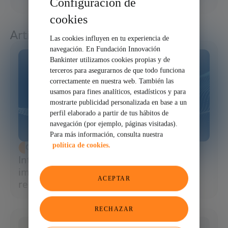
Configuración de
cookies
Artículos relacionados
Las cookies influyen en tu experiencia de
navegación. En Fundación Innovación
Bankinter utilizamos cookies propias y de
terceros para asegurarnos de que todo funciona
correctamente en nuestra web. También las
usamos para fines analíticos, estadísticos y para
mostrarte publicidad personalizada en base a un
perfil elaborado a partir de tus hábitos de
navegación (por ejemplo, páginas visitadas).
Para más información, consulta nuestra
política de cookies.
CIENCIA Y TECNOLOGÍA
Inteligencia artificial y agua: consumo,
impacto y cómo la IA puede salvar este
ACEPTAR
recurso
RECHAZAR