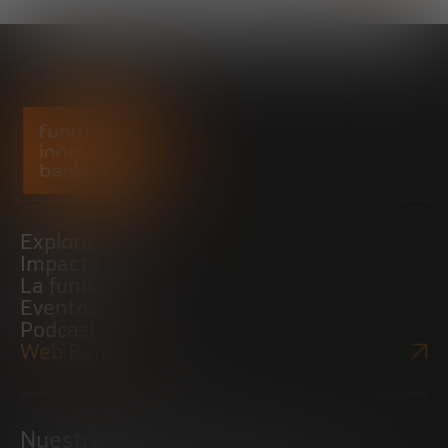
Explora
Impacto
La fundación
Eventos
Podcast
Web Bankinter
Nuestras iniciativas