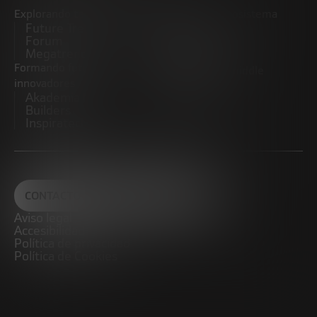
Explorando tendencias
Impulsando el ecosistema
Future Trends
emprendedor
Forum
Startups
Megatrends
Observatorio
Formando futuros
Promoviendo el middle
innovadores
market
Akademia Future
CRE100DO
Builders
Inspiratech
CONTACTO
Aviso legal
Accesibilidad
Política de privacidad
Política de Cookies