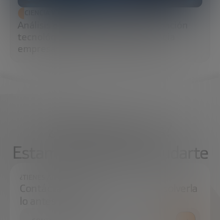
CIENCIA Y TECNOLOGÍA
Análisis predictivo: cómo la anticipación
tecnológica transforma la estrategia
empresarial y la resiliencia global
¿Qué necesitas?
Estamos aquí para ayudarte
¿TIENES ALGUNA DUDA?
Contáctanos e intentaremos resolverla
lo antes posible.