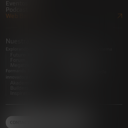
Eventos
Podcast
Web Bankinter
Nuestras iniciativas
Explorando tendencias
Impulsando el ecosistema
Future Trends
emprendedor
Forum
Startups
Megatrends
Observatorio
Formando futuros
Promoviendo el middle
innovadores
market
Akademia Future
CRE100DO
Builders
Inspiratech
CONTACTO