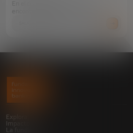
En el centro de prensa podrás
encontrar todo lo que necesitas.
SALA DE PRENSA
Explora
Impacto
La fundación