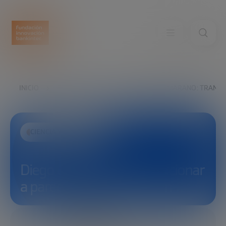
INICIO
EXPLORA
VER
DIEGO CAMMARANO: TRANSICI
CIENCIA Y TECNOLOGÍA
Diego Cammarano: Transicionar
a paredes de litio en fusión
19/12/2025
1 MINUTO