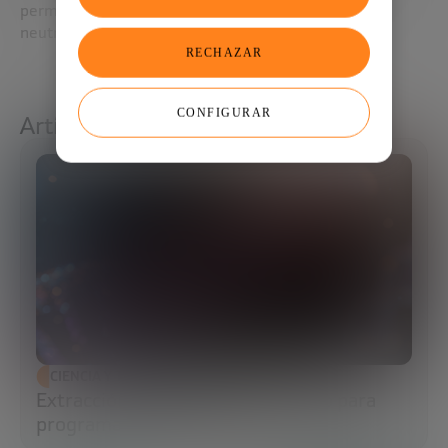
permite otras aplicaciones, como blindaje contra
neutrones o generación de tritio.
RECHAZAR
CONFIGURAR
Artículos relacionados
CIENCIA Y TECNOLOGÍA
Extracción de ADN: el primer paso para
programar la biología