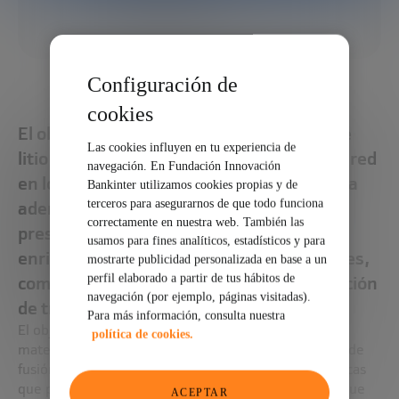
COMPARTIR
Configuración de
cookies
El objetivo final es llegar a usar mantas de
Las cookies influyen en tu experiencia de
litio como material refrigerador y como pared
navegación. En Fundación Innovación
en los reactores de fusión. De esta manera
Bankinter utilizamos cookies propias y de
terceros para asegurarnos de que todo funciona
además de las ventajas técnicas que
correctamente en nuestra web. También las
presenta el litio, se generará litio
usamos para fines analíticos, estadísticos y para
enriquecido, que permite otras aplicaciones,
mostrarte publicidad personalizada en base a un
perfil elaborado a partir de tus hábitos de
como blindaje contra neutrones o generación
navegación (por ejemplo, páginas visitadas).
de tritio.
Para más información, consulta nuestra
El objetivo final es llegar a usar mantas de litio como
política de cookies.
material refrigerador y como pared en los reactores de
fusión. De esta manera además de las ventajas técnicas
que presenta el litio, se generará litio enriquecido, que
ACEPTAR