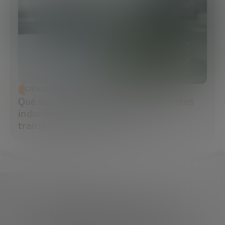
CIENCIA Y TECNOLOGÍA
Qué son las células madre pluripotentes
inducidas (iPS) y por qué están
transformando la medicina
¿Qué necesitas?