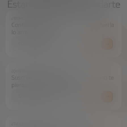
Estamos aquí para ayudarte
¿TIENES ALGUNA DUDA?
Contáctanos e intentaremos resolverla
lo antes posible.
CONTÁCTANOS
¿QUIERES ESTAR SIEMPRE AL DÍA?
Suscríbete a nuestra newsletter y no te
pierdas ninguna novedad
SUSCRÍBETE
¿TIENES ALGUNA DUDA?